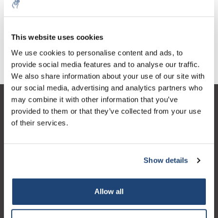
Salpeterzuur
10% discount on your next
€24,72
Excl. btw
order
This website uses cookies
We use cookies to personalise content and ads, to
provide social media features and to analyse our traffic.
Sign up for our newsletter to stay
We also share information about your use of our site with
informed about our new products, and
our social media, advertising and analytics partners who
receive a 10% discount on your next
may combine it with other information that you’ve
purchase for all chemical products from
Klantenservice
provided to them or that they’ve collected from your use
our own brand 😀
of their services.
Mijn account
Contactgegevens
Show details
Openingstijden
Subscribe
Allow all
Your discount is valid with a minimum order value of
€50.00