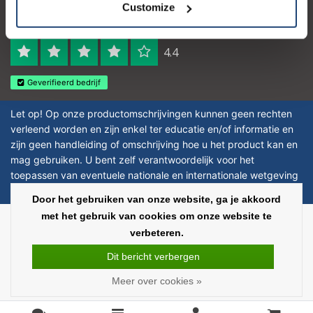
Customize
Logo eigendom van TrustPilot
Reviews 273 - Goed
4.4
Geverifieerd bedrijf
Let op! Op onze productomschrijvingen kunnen geen rechten
verleend worden en zijn enkel ter educatie en/of informatie en
zijn geen handleiding of omschrijving hoe u het product kan en
mag gebruiken. U bent zelf verantwoordelijk voor het
toepassen van eventuele nationale en internationale wetgeving
omtrent het gebruik van chemicaliën.
Door het gebruiken van onze website, ga je akkoord
met het gebruik van cookies om onze website te
Copyright © 2026 - Laboratorium Discounter - All rights reserved - Theme by
verbeteren.
InStijl Media
|
Alle bedragen zijn exclusief BTW
Dit bericht verbergen
Meer over cookies »