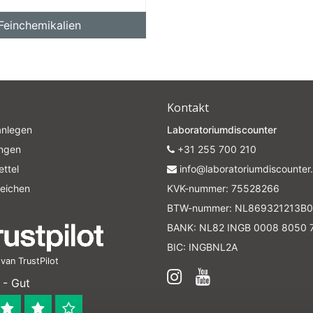
Feinchemikalien
Kontakt
anlegen
Laboratoriumdiscounter
ungen
+31 255 700 210
ttel
info@laboratoriumdiscounter.
leichen
KVK-nummer: 75528266
BTW-nummer: NL869321213B0
BANK: NL82 INGB 0008 8050 
BIC: INGBNL2A
an TrustPilot
 - Gut