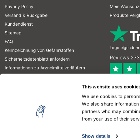
Privacy Policy
Mein Wunschze
Versand & Rückgabe
Produkte verg
Kundendienst
Sitemap
FAQ
Logo eigendom v
Kennzeichnung von Gefahrstoffen
Reviews 273
Sicherheitsdatenblatt anfordern
Informationen zu Arzneimittelvorläufern
Informationen zu Sprengstoffvorläufern
4.4
RSS feed
This website uses cookie
Geverifieerd
We use cookies to personal
Let op! Op onze productomschrijvingen kunnen geen recht
We also share information 
product kan en mag gebruiken. U bent zelf verantwoordel
partners who may combine i
from your use of their serv
Copyright © 2026 - Laboratorium Discounter | Günstige laborprodukte
Durch die Nutzung unserer Webseite stimmen Sie dem Ge
Preise verstehen sich ohne Steuern
Show details