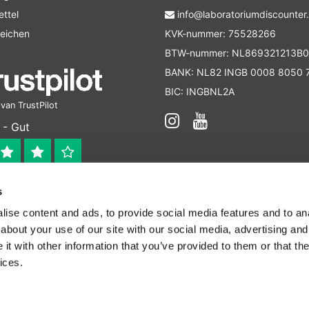
ttel
info@laboratoriumdiscounter.
leichen
KVK-nummer: 75528266
BTW-nummer: NL869321213B0
BANK: NL82 INGB 0008 8050 
BIC: INGBNL2A
an TrustPilot
 - Gut
s
 bedrijf
ise content and ads, to provide social media features and to anal
en verleend worden en zijn enkel ter educatie en/of inform
about your use of our site with our social media, advertising and
ijk voor het toepassen van eventuele nationale en interna
t with other information that you’ve provided to them or that the
ices.
 - All rights reserved - Theme by
InStijl Media
|
Alle
D
brauch von Cookies zur Verbesserung dieser Seite zu.