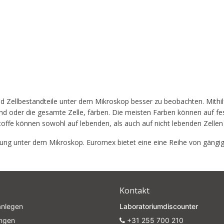
5% off for your next order
Sign up for our newsletter to stay informed about our new products, an
 und Zellbestandteile unter dem Mikroskop besser zu beobachten. Mit
ceive a 10% discount on your next purchase for all chemical products f
and oder die gesamte Zelle, färben. Die meisten Farben können auf f
our own brand 😀
toffe können sowohl auf lebenden, als auch auf nicht lebenden Zell
tung unter dem Mikroskop. Euromex bietet eine eine Reihe von gängi
Subscrib
Your discount applies to orders above €50,00
Kontakt
anlegen
Laboratoriumdiscounter
ungen
+31 255 700 210