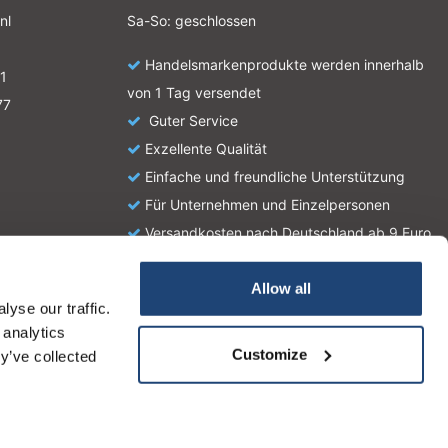
nl
Sa-So: geschlossen
Handelsmarkenprodukte werden innerhalb
1
von 1 Tag versendet
77
Guter Service
Exzellente Qualität
Einfache und freundliche Unterstützung
Für Unternehmen und Einzelpersonen
Versandkosten nach Deutschland ab 9 Euro
Allow all
yse our traffic.
atie en zijn geen handleiding of omschrijving hoe u het
 analytics
tionale wetgeving omtrent het gebruik van chemicaliën.
Customize
y’ve collected
iese Nachricht Ausblenden
Für weitere Informationen beachten Sie bitte unsere Datensch