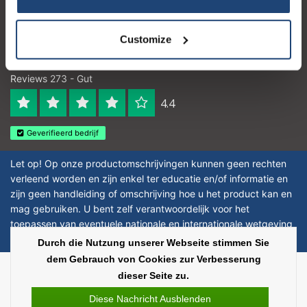
Customize
Logo eigendom van TrustPilot
Reviews 273 - Gut
4.4
Geverifieerd bedrijf
Let op! Op onze productomschrijvingen kunnen geen rechten
verleend worden en zijn enkel ter educatie en/of informatie en
zijn geen handleiding of omschrijving hoe u het product kan en
mag gebruiken. U bent zelf verantwoordelijk voor het
toepassen van eventuele nationale en internationale wetgeving
omtrent het gebruik van chemicaliën.
Durch die Nutzung unserer Webseite stimmen Sie
dem Gebrauch von Cookies zur Verbesserung
Copyright © 2026 - Laboratorium Discounter | Günstige laborprodukte - All
dieser Seite zu.
rights reserved - Theme by
InStijl Media
|
Alle Preise verstehen sich ohne
Steuern
Diese Nachricht Ausblenden