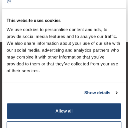
€3,23
€2,89
exkl. MwSt.
exkl. MwSt.
This website uses cookies
We use cookies to personalise content and ads, to
provide social media features and to analyse our traffic.
We also share information about your use of our site with
our social media, advertising and analytics partners who
Kundendienst
may combine it with other information that you’ve
provided to them or that they’ve collected from your use
Mein Konto
of their services.
Kontakt
Öffnungszeiten
Show details
Allow all
Logo eigendom van TrustPilot