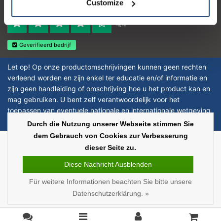
Customize
Reviews 273 - Gut
4.4
Geverifieerd bedrijf
Let op! Op onze productomschrijvingen kunnen geen rechten
verleend worden en zijn enkel ter educatie en/of informatie en
zijn geen handleiding of omschrijving hoe u het product kan en
mag gebruiken. U bent zelf verantwoordelijk voor het
toepassen van eventuele nationale en internationale wetgeving
omtrent het gebruik van chemicaliën.
Durch die Nutzung unserer Webseite stimmen Sie
dem Gebrauch von Cookies zur Verbesserung
Copyright © 2026 - Laboratorium Discounter | Günstige laborprodukte - All
dieser Seite zu.
rights reserved - Theme by
InStijl Media
|
Alle Preise verstehen sich ohne
Steuern
Diese Nachricht Ausblenden
Für weitere Informationen beachten Sie bitte unsere
Datenschutzerklärung. »