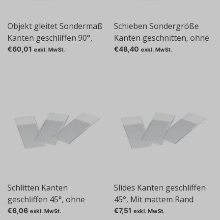
Objekt gleitet Sondermaß
Schieben Sondergröße
Kanten geschliffen 90°,
Kanten geschnitten, ohne
ohne matte Kante
matte Kante
€60,01
€48,40
exkl. MwSt.
exkl. MwSt.
Schlitten Kanten
Slides Kanten geschliffen
geschliffen 45°, ohne
45°, Mit mattem Rand
matte Kante
€6,06
€7,51
exkl. MwSt.
exkl. MwSt.