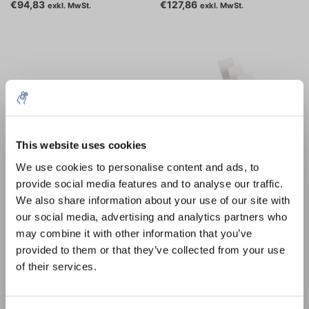
mm
€94,83
€127,86
exkl. MwSt.
exkl. MwSt.
This website uses cookies
5% off for your next order
We use cookies to personalise content and ads, to
provide social media features and to analyse our traffic.
Sign up for our newsletter to stay informed about
Folien Kanten schneiden,
Objekt Glashalter, für 15
We also share information about your use of our site with
our new products, and receive a 10% discount on
Kante matt
Dias
our social media, advertising and analytics partners who
your next purchase for all chemical products from
€5,60
€51,17
may combine it with other information that you’ve
exkl. MwSt.
exkl. MwSt.
our own brand 😀
provided to them or that they’ve collected from your use
of their services.