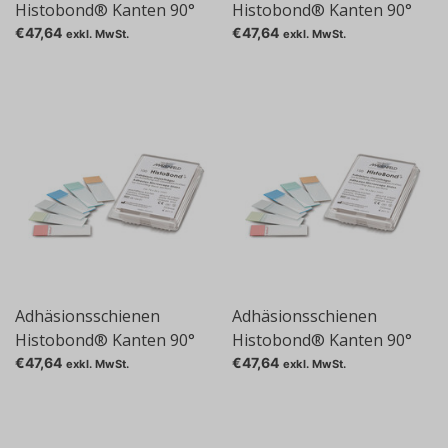
Histobond® Kanten 90°
Histobond® Kanten 90°
geschnitten, pink
geschnitten, blau
€47,64
€47,64
exkl. MwSt.
exkl. MwSt.
Adhäsionsschienen
Adhäsionsschienen
Histobond® Kanten 90°
Histobond® Kanten 90°
geschnitten, gelb
geschnitten, grün
€47,64
€47,64
exkl. MwSt.
exkl. MwSt.