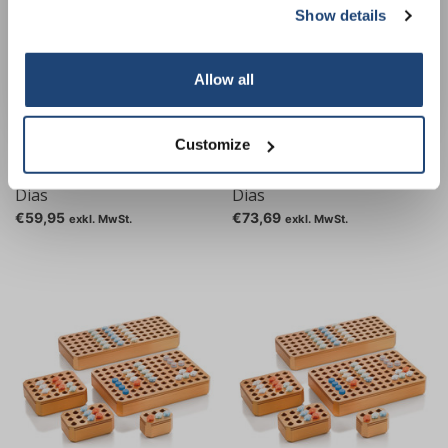
Show details
Subscribe
Your discount applies to orders above €50,00
Allow all
Customize
Objekt Glashalter, für 40
Objekt Glashalter, für 78
Dias
Dias
€59,95
€73,69
exkl. MwSt.
exkl. MwSt.