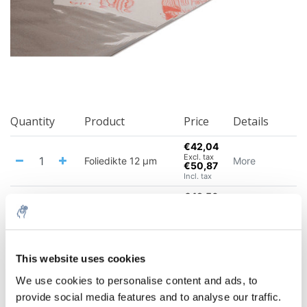
Quantity
Product
Price
Details
€42,04
Excl. tax
Foliedikte 12 µm
More
€50,87
Incl. tax
€49,56
Excl. tax
Foliedikte 15 µm
More
€59,96
Incl. tax
€40,78
Excl. tax
This website uses cookies
Foliedikte 16 µm
More
€49,34
Incl. tax
We use cookies to personalise content and ads, to
€86,52
provide social media features and to analyse our traffic.
Excl. tax