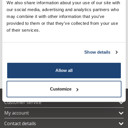
Foliedikte 18 µm
More
We also share information about your use of our site with
€104,68
Incl. tax
our social media, advertising and analytics partners who
may combine it with other information that you’ve
€100,77
Excl. tax
Foliedikte 20 µm
More
provided to them or that they’ve collected from your use
€121,93
Incl. tax
of their services.
€102,10
Excl. tax
Foliedikte 30 µm
More
€123,54
Incl. tax
Show details
All in cart
Allow all
Information
Customize
Customer service
My account
Contact details