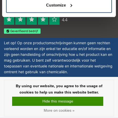
Logo eigendom van TrustPilot
Customize
Reviews 273 - Good
4.4
Geverifieerd bedrijf
Let op! Op onze productomschrijvingen kunnen geen rechten
verleend worden en zijn enkel ter educatie en/of informatie en
zijn geen handleiding of omschrijving hoe u het product kan en
mag gebruiken. U bent zelf verantwoordelijk voor het
toepassen van eventuele nationale en internationale wetgeving
omtrent het gebruik van chemicaliën.
Copyright © 2026 - Laboratorium DiscounterLaboratorium Discounter |
By using our website, you agree to the usage of
Affordable lab supplies - All rights reserved - Theme by
InStijl Media
|
All
cookies to help us make this website better.
prices are excluding taxes
Hide this message
More on cookies »