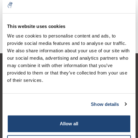
Rubidium, 99.75%, pieces
€150,70
Excl. tax
This website uses cookies
We use cookies to personalise content and ads, to
provide social media features and to analyse our traffic.
We also share information about your use of our site with
our social media, advertising and analytics partners who
may combine it with other information that you’ve
Customer service
provided to them or that they’ve collected from your use
My account
of their services.
Contact details
Opening hours
Show details
Allow all