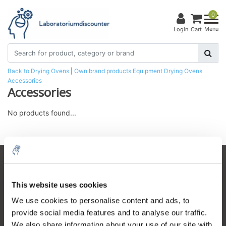
0
Menu
Login
Cart
Back to Drying Ovens
|
Own brand products
Equipment
Drying Ovens
Accessories
Accessories
No products found...
Customer service
This website uses cookies
My account
We use cookies to personalise content and ads, to
Contact details
provide social media features and to analyse our traffic.
Opening hours
We also share information about your use of our site with