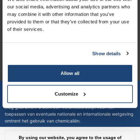
our social media, advertising and analytics partners who
may combine it with other information that you’ve
provided to them or that they’ve collected from your use
of their services.
Logo eigendom van TrustPilot
Reviews 273 - Good
Show details
4.4
Geverifieerd bedrijf
Allow all
Let op! Op onze productomschrijvingen kunnen geen rechten
verleend worden en zijn enkel ter educatie en/of informatie en
Customize
zijn geen handleiding of omschrijving hoe u het product kan en
mag gebruiken. U bent zelf verantwoordelijk voor het
toepassen van eventuele nationale en internationale wetgeving
omtrent het gebruik van chemicaliën.
Copyright © 2026 - Laboratorium DiscounterLaboratorium Discounter |
By using our website, you agree to the usage of
Affordable lab supplies - All rights reserved - Theme by
InStijl Media
|
All