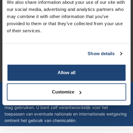
We also share information about your use of our site with
Opening hours
our social media, advertising and analytics partners who
may combine it with other information that you’ve
provided to them or that they’ve collected from your use
of their services.
Logo eigendom van TrustPilot
Reviews 273 - Good
Show details
4.4
Allow all
Geverifieerd bedrijf
Let op! Op onze productomschrijvingen kunnen geen rechten
Customize
verleend worden en zijn enkel ter educatie en/of informatie en
zijn geen handleiding of omschrijving hoe u het product kan en
mag gebruiken. U bent zelf verantwoordelijk voor het
toepassen van eventuele nationale en internationale wetgeving
omtrent het gebruik van chemicaliën.