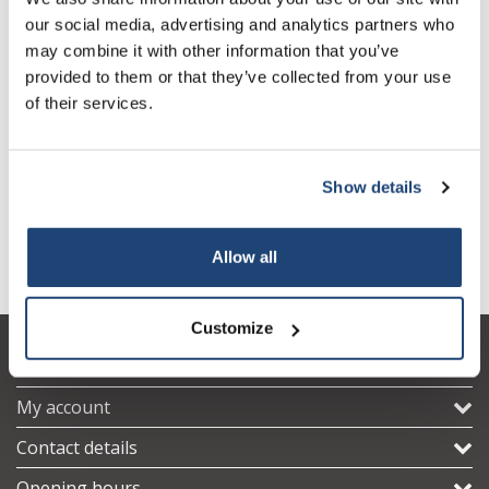
our social media, advertising and analytics partners who
may combine it with other information that you’ve
provided to them or that they’ve collected from your use
of their services.
Show details
R 1342 Propeller stirrer, 4-
R 1381 Propeller stirrer, 3-
R
bladed
bladed
Allow all
Customize
Customer service
My account
Contact details
Opening hours