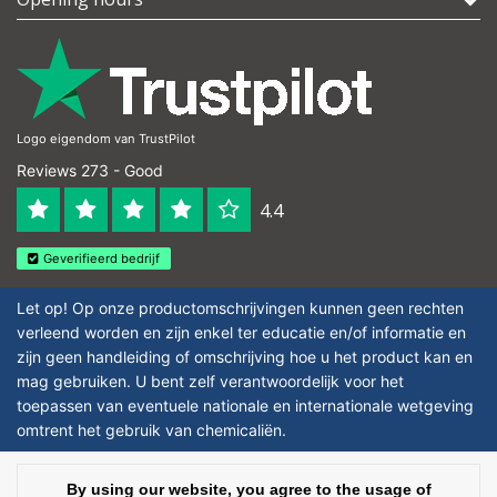
Logo eigendom van TrustPilot
Reviews 273 - Good
4.4
Geverifieerd bedrijf
Let op! Op onze productomschrijvingen kunnen geen rechten
verleend worden en zijn enkel ter educatie en/of informatie en
zijn geen handleiding of omschrijving hoe u het product kan en
mag gebruiken. U bent zelf verantwoordelijk voor het
toepassen van eventuele nationale en internationale wetgeving
omtrent het gebruik van chemicaliën.
Copyright © 2026 - Laboratorium DiscounterLaboratorium Discounter |
By using our website, you agree to the usage of
Affordable lab supplies - All rights reserved - Theme by
InStijl Media
|
All