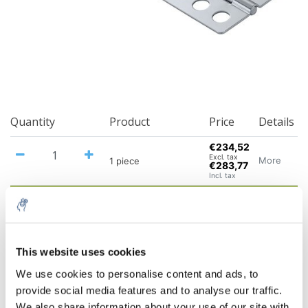
Quantity
Product
Price
Details
€234,52
Excl. tax
More
1 piece
€283,77
Incl. tax
Add to cart
Information
This website uses cookies
We use cookies to personalise content and ads, to
Related products
provide social media features and to analyse our traffic.
We also share information about your use of our site with