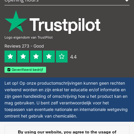
Logo eigendom van TrustPilot
Reviews 273 - Good
4.4
Geverifieerd bedrijf
Let op! Op onze productomschrijvingen kunnen geen rechten
verleend worden en zijn enkel ter educatie en/of informatie en
zijn geen handleiding of omschrijving hoe u het product kan en
mag gebruiken. U bent zelf verantwoordelijk voor het
toepassen van eventuele nationale en internationale wetgeving
omtrent het gebruik van chemicaliën.
Copyright © 2026 - Laboratorium DiscounterLaboratorium Discounter |
By using our website, you agree to the usage of
Affordable lab supplies - All rights reserved - Theme by
InStijl Media
|
All