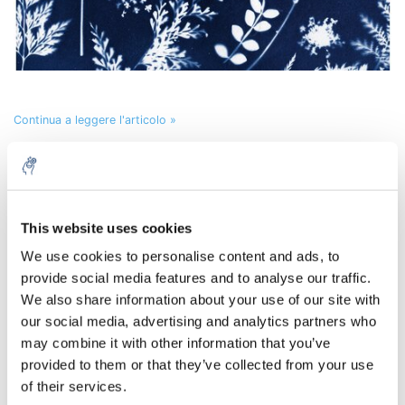
Continua a leggere l'articolo »
Esplorazione delle affascinanti proprietà del
gallio: Divertenti esperimenti da provare
Inviato il
29 Giugno 2023
Da Laboratoriumdiscounter
This website uses cookies
5% off for your next order
0
We use cookies to personalise content and ads, to
provide social media features and to analyse our traffic.
Sign up for our newsletter to stay informed about
We also share information about your use of our site with
our new products, and receive a 10% discount on
our social media, advertising and analytics partners who
your next purchase for all chemical products from
may combine it with other information that you’ve
our own brand 😀
provided to them or that they’ve collected from your use
of their services.