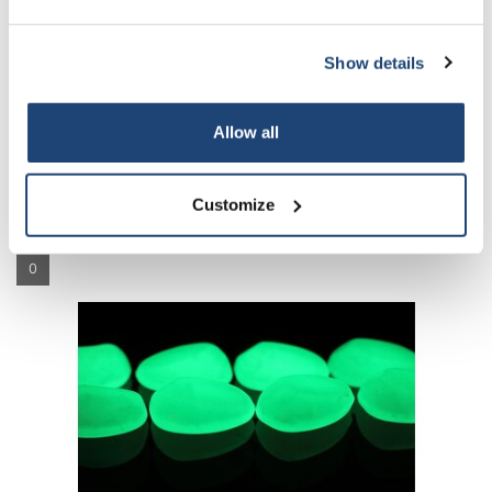
Show details
Subscribe
Continua a leggere l'articolo »
Your discount applies to orders above €50,00
Allow all
Rivelare lo Splendore: Esperimenti con lo
Stronzio Alluminato
Customize
Inviato il
29 Giugno 2023
Da Laboratoriumdiscounter
0