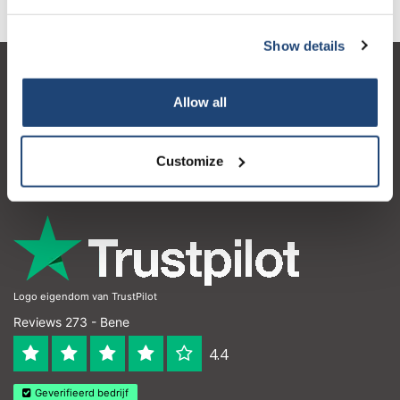
Show details
Servizio di assistenza
Allow all
Il mio account
Dettagli di contatto
Customize
Orari di apertura
Logo eigendom van TrustPilot
Reviews 273 - Bene
4.4
Geverifieerd bedrijf