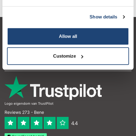
Show details
Servizio di assistenza
Allow all
Il mio account
Dettagli di contatto
Customize
Orari di apertura
Logo eigendom van TrustPilot
Reviews 273 - Bene
4.4