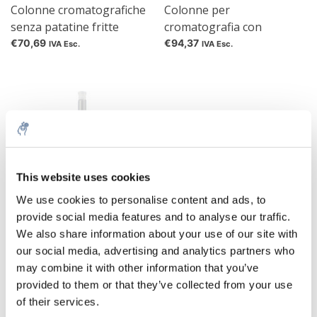
Colonne cromatografiche
Colonne per
senza patatine fritte
cromatografia con
patatine fritte
€70,69
€94,37
IVA Esc.
IVA Esc.
This website uses cookies
We use cookies to personalise content and ads, to
provide social media features and to analyse our traffic.
We also share information about your use of our site with
Colonne per
our social media, advertising and analytics partners who
cromatografia Con
may combine it with other information that you’ve
patatine fritte, nucleo NS
€185,03
IVA Esc.
provided to them or that they’ve collected from your use
e connessione di
of their services.
estrazione