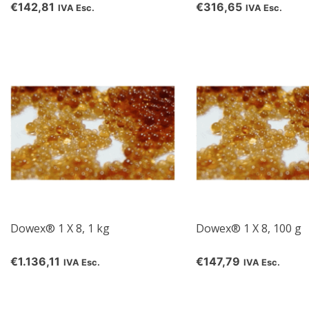
€142,81
€316,65
IVA Esc.
IVA Esc.
Dowex® 1 X 8, 1 kg
Dowex® 1 X 8, 100 g
€1.136,11
€147,79
IVA Esc.
IVA Esc.