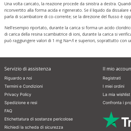
Una volta caricato, la reazione procede da sinistra a destra. Quan
riconvertito alla forma acida e rigenerato. Se il liquido da dissala
parla di scambiatore di co-corrente; se la direzione del flusso è o
Nell'esempio riportato, durante la carica si forma un acido cloridric
di carica della resina scambiatrice di ioni, durante la carica si ve
può raggiungere valori di 1 mg Na+/l e superiori, soprattutto con
Servizio di assistenza
Il mio accoun
Riguardo a noi
Registrati
Termini e Condizioni
I miei ordini
Privacy Policy
La mia wishlist
Spedizione e resi
Confronta i pro
FAQ
Etichettatura di sostanze pericolose
Richiedi la scheda di sicurezza