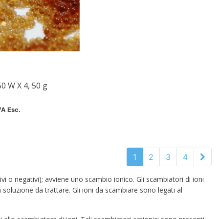
 W X 4, 50 g
VA Esc.
1
2
3
4
itivi o negativi); avviene uno scambio ionico. Gli scambiatori di ioni
luzione da trattare. Gli ioni da scambiare sono legati al