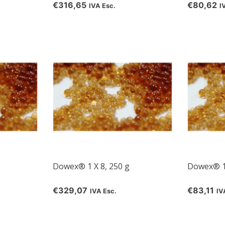
€316,65
€80,62
IVA Esc.
I
Dowex® 1 X 8, 250 g
Dowex® 1 
€329,07
€83,11
IVA Esc.
IV