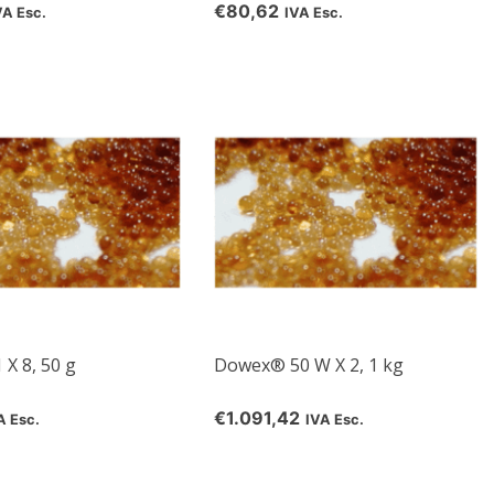
€80,62
VA Esc.
IVA Esc.
X 8, 50 g
Dowex® 50 W X 2, 1 kg
€1.091,42
A Esc.
IVA Esc.