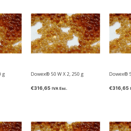
0 g
Dowex® 50 W X 2, 250 g
Dowex® 50
5% off for your next order
€316,65
€316,65
IVA Esc.
Sign up for our newsletter to stay informed about our new products, an
ceive a 10% discount on your next purchase for all chemical products f
our own brand 😀
Subscrib