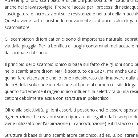
Ad esempio, uno scambiatore di cationi può sostituire i cationi di cal
anche nelle lavastoviglie. Prepara l'acqua per i processi di risciacqu
l'asciugatura e incrostazioni sulle resistenze e nei tubi della macc
Questo viene fatto spostando nuovamente i cationi di calcio legati
scambiatore.
Gli scambiatori di ioni cationici sono di importanza naturale, sopra
via dalla pioggia. Per la bonifica di luoghi contaminati nell'acqua e
dall'acqua e dal suolo.
Il principio dello scambio ionico si basa sul fatto che gli ioni sono
nello scambiatore di ioni Na+ è sostituito da Ca2+, ma anche Ca2+ 
quindi fare attenzione che lo ione indesiderato da rimuovere dalla so
del pH della soluzione in relazione al tipo e al numero di siti di le
quanto fortemente il raggio ionico influenzi la selettività di una r
cationi debolmente acida con struttura in poliacrilico.
Oltre alla selettività, gli ioni assorbiti possono anche essere spo
rigenerazione. Le reazioni sono riportate di seguito dall'esempio 
viene utilizzato per l'aspirazione (= carico/funzione) e il distacco (= 
Struttura di base di uno scambiatore cationico, ad es. B. polistiren