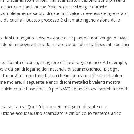
i allo scambiatore di ioni. Tali scambiatori cationici sono presenti
 di incrostazioni bianche (calcare) sulle stoviglie durante
e completamente saturo di cationi di calcio, deve essere rigenerato.
ale da cucina). Questo processo è chiamato rigenerazione dello
i cationi rimangano a disposizione delle piante e non vengano lavati
grado di rimuovere in modo mirato cationi di metalli pesanti specifici
 e, a parità di carica, maggiore è il loro raggio ionico. Ad esempio,
le dai siti di legame del materiale di scambio ionico. Bisogna
 ioni. Altri importanti fattori che influenzano ciò sono: il valore
one molare. Il seguente elenco di ioni metallici bivalenti mostra
,0 e calcio come base con 1,0 per KM/Ca e una resina scambiatrice di
di una sostanza. Quest'ultimo viene eseguito durante una
a soluzione acquosa. Uno scambiatore cationico fortemente acido