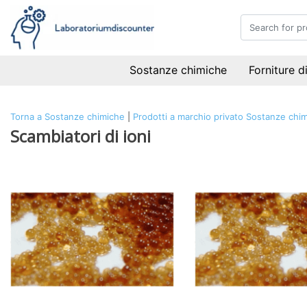
Sostanze chimiche
Forniture d
Torna a Sostanze chimiche
|
Prodotti a marchio privato
Sostanze chi
Scambiatori di ioni