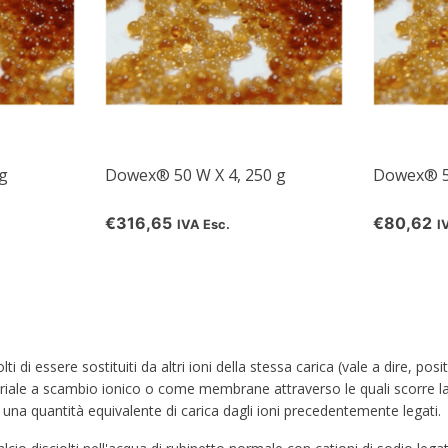
Your discount applies to orders above €50,00
g
Dowex® 50 W X 4, 250 g
Dowex® 50
€316,65
€80,62
IVA Esc.
I
i di essere sostituiti da altri ioni della stessa carica (vale a dire, pos
ale a scambio ionico o come membrane attraverso le quali scorre la so
e una quantità equivalente di carica dagli ioni precedentemente legati.