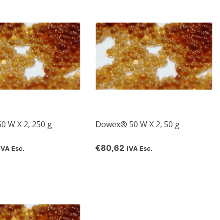
 W X 2, 250 g
Dowex® 50 W X 2, 50 g
€80,62
IVA Esc.
IVA Esc.
d
rom
e