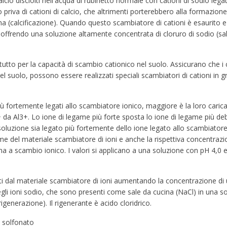
cio disciolti nell'acqua di rubinetto normale con cationi di sodio legat
o priva di cationi di calcio, che altrimenti porterebbero alla formazione
hina (calcificazione). Quando questo scambiatore di cationi è esaurito 
 offrendo una soluzione altamente concentrata di cloruro di sodio (s
ttutto per la capacità di scambio cationico nel suolo. Assicurano che 
 nel suolo, possono essere realizzati speciali scambiatori di cationi in 
 più fortemente legati allo scambiatore ionico, maggiore è la loro carica
da Al3+. Lo ione di legame più forte sposta lo ione di legame più debo
luzione sia legato più fortemente dello ione legato allo scambiatore di
game del materiale scambiatore di ioni e anche la rispettiva concentrazi
esina a scambio ionico. I valori si applicano a una soluzione con pH 4
stati dal materiale scambiatore di ioni aumentando la concentrazione 
degli ioni sodio, che sono presenti come sale da cucina (NaCl) in un
rigenerazione). Il rigenerante è acido cloridrico.
e solfonato