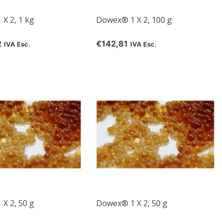
X 2, 1 kg
Dowex® 1 X 2, 100 g
2
€142,81
IVA Esc.
IVA Esc.
X 2, 50 g
Dowex® 1 X 2, 50 g