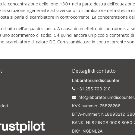
do la concentrazione dello ione H3O+ nella parte destra dell'equazione
re e la soluzione rigenerante attraversano lo scambiatore nella stessa 
pposta si parla di scambiatore in controcorrente. La concentrazione de
o diluito nell'acqua di scarico. A causa di un effetto di controione, a 
rifica uno scorrimento di sodio. C'è quindi ancora un piccolo contenuto
 uno scambiatore di calore DC. Con scambiatore in controcorrente son
t
Dettagli di contatto
Laboratoriumdiscounter
+31 255 700 210
info@laboratoriumdiscounter.
dotti
KVK-nummer: 75528266
BTW-nummer: NL869321213B0
BANK: NL82 INGB 0008 8050 
BIC: INGBNL2A