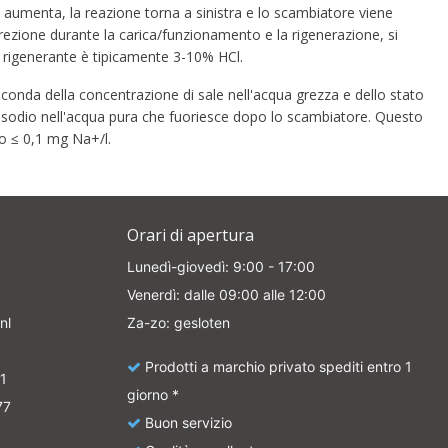
 aumenta, la reazione torna a sinistra e lo scambiatore viene
direzione durante la carica/funzionamento e la rigenerazione, si
l rigenerante è tipicamente 3-10% HCl.
seconda della concentrazione di sale nell'acqua grezza e dello stato
 di sodio nell'acqua pura che fuoriesce dopo lo scambiatore. Questo
o ≤ 0,1 mg Na+/l.
Orari di apertura
Lunedì-giovedì: 9:00 - 17:00
Venerdì: dalle 09:00 alle 12:00
nl
Za-zo: gesloten
Prodotti a marchio privato spediti entro 1
1
giorno *
77
Buon servizio