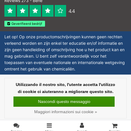
Reviews 273 - Bene
4.4
Geverifieerd bedrijf
Let op! Op onze productomschrijvingen kunnen geen rechten
verleend worden en zijn enkel ter educatie en/of informatie en
zijn geen handleiding of omschrijving hoe u het product kan en
mag gebruiken. U bent zelf verantwoordelijk voor het
toepassen van eventuele nationale en internationale wetgeving
omtrent het gebruik van chemicaliën.
Copyright © 2026 - Laboratorium Discounter | Prodotti da laboratorio a prezzi
Utilizzando il nostro sito, l'utente accetta l'utilizzo
bassi - All rights reserved - Theme by
InStijl Media
|
Tutti i prezzi sono al
di cookie ci aiuteranno a migliorare questo sito.
netto delle imposte
Nascondi questo messaggio
Maggiori informazioni sui cookie »