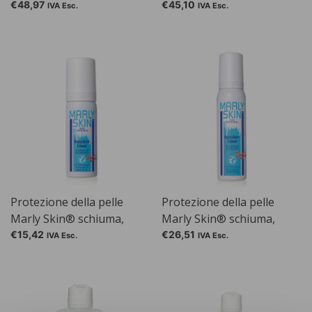
Gel, flacone dosatore da
flacone dosatore da 1000
€48,97
€45,10
IVA Esc.
IVA Esc.
1000 ml
ml
Protezione della pelle
Protezione della pelle
Marly Skin® schiuma,
Marly Skin® schiuma,
flacone spray da 50 ml
flacone spray da 100 ml
€15,42
€26,51
IVA Esc.
IVA Esc.