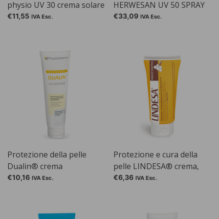
physio UV 30 crema solare
HERWESAN UV 50 SPRAY
€11,55
€33,09
IVA Esc.
IVA Esc.
Protezione della pelle
Protezione e cura della
Dualin® crema
pelle LINDESA® crema,
profumata, tubo da 50 ml
€10,16
€6,36
IVA Esc.
IVA Esc.