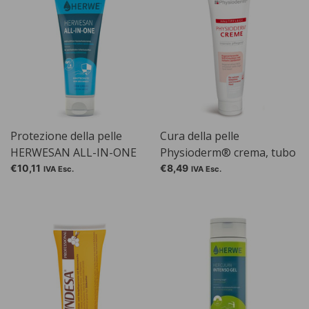
Protezione della pelle
Cura della pelle
HERWESAN ALL-IN-ONE
Physioderm® crema, tubo
crema
da 100 ml
€10,11
€8,49
IVA Esc.
IVA Esc.