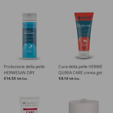
Protezione della pelle
Cura della pelle HERWE
HERWESAN DRY
QUREA CARE crema gel
EMULSION
€14,55
€8,14
IVA Esc.
IVA Esc.