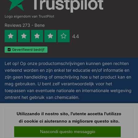
Logo eigendom van TrustPilot
Reviews 273 - Bene
4.4
Geverifieerd bedrijf
Let op! Op onze productomschrijvingen kunnen geen rechten
verleend worden en zijn enkel ter educatie en/of informatie en
zijn geen handleiding of omschrijving hoe u het product kan en
mag gebruiken. U bent zelf verantwoordelijk voor het
toepassen van eventuele nationale en internationale wetgeving
omtrent het gebruik van chemicaliën.
Copyright © 2026 - Laboratorium Discounter | Prodotti da laboratorio a prezzi
Utilizzando il nostro sito, l'utente accetta l'utilizzo
bassi - All rights reserved - Theme by
InStijl Media
|
Tutti i prezzi sono al
di cookie ci aiuteranno a migliorare questo sito.
netto delle imposte
Nascondi questo messaggio