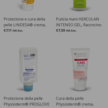
Protezione e cura della
Pulizia mani HERCULAN
pelle LINDESA® crema,
INTENSO GEL, flaconcino
profumata, tubo da 100 ml
da 250 ml
€7,11
€7,39
IVA Esc.
IVA Esc.
Protezione della pelle
Cura della pelle
Physioderm® PROGLOVE
Physioderm® crema,