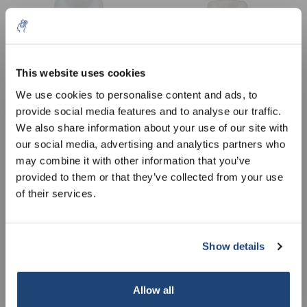
This website uses cookies
5% off for your next order
We use cookies to personalise content and ads, to
provide social media features and to analyse our traffic.
Detergente per la pelle
Pulizia a mano Baktolin®
Sign up for our newsletter to stay informed about
We also share information about your use of our site with
Baktolin® lozione
lozione detergente pura,
our new products, and receive a 10% discount on
our social media, advertising and analytics partners who
detergente sensibile,
flaconcino da 500 ml
€7,11
€4,39
IVA Esc.
IVA Esc.
your next purchase for all chemical products from
may combine it with other information that you’ve
flaconcino da 500 ml
our own brand 😀
provided to them or that they’ve collected from your use
of their services.
Show details
Subscribe
Your discount applies to orders above €50,00
Allow all