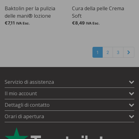
Baktolin per la pulizia
Cura della pelle Crema
delle mani® lozione
Soft
detergente pura,
€7,11
€8,49
IVA Esc.
IVA Esc.
flaconcino da 1000 ml
1
2
3
Servizio di assistenza
Il mio account
Dettagli di contatto
Orari di apertura