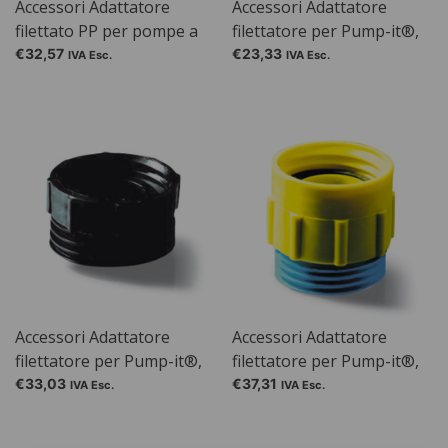
Accessori Adattatore
Accessori Adattatore
filettato PP per pompe a
filettatore per Pump-it®,
tamburo PP / PTFE /
Gesch. Anteriore: 2 "filo
€32,57
€23,33
IVA Esc.
IVA Esc.
AccuOne / EngergyOne,
d'acciaio fine, interno
Gesch. per: filettatura in
acciaio sottile da 2"
(esterno) e DIN 51
(filettatura esterna)
Accessori Adattatore
Accessori Adattatore
filettatore per Pump-it®,
filettatore per Pump-it®,
Gesch. anteriore: DIN 60,
Gesch. anteriore: DIN 61,
€33,03
€37,31
IVA Esc.
IVA Esc.
filettatura maschio
filettatura maschio