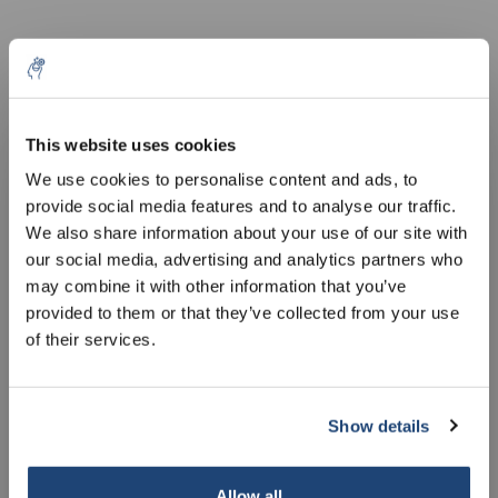
This website uses cookies
5% off for your next order
We use cookies to personalise content and ads, to
provide social media features and to analyse our traffic.
Sign up for our newsletter to stay informed about
We also share information about your use of our site with
Accessori Adattatore
Accessori Adattatore
our new products, and receive a 10% discount on
our social media, advertising and analytics partners who
filettatore per Pump-it®,
filettatore per Pump-it®,
your next purchase for all chemical products from
may combine it with other information that you’ve
Gesch. frontale: 2" Mauser
Gesch. frontale: filettatura
€23,33
€23,33
our own brand 😀
IVA Esc.
IVA Esc.
provided to them or that they’ve collected from your use
filo grossolano, interno
grossolana in acciaio da
of their services.
2", interno
Show details
Subscribe
Your discount applies to orders above €50,00
Allow all