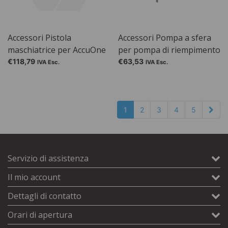
Accessori Pistola
Accessori Pompa a sfera
maschiatrice per AccuOne
per pompa di riempimento
ed EnergyOne
OTAL® PP e PVDF, con
€118,79
€63,53
IVA Esc.
IVA Esc.
valvola di arresto per
pompa manuale
1
2
3
4
5
Servizio di assistenza
Il mio account
Dettagli di contatto
Orari di apertura