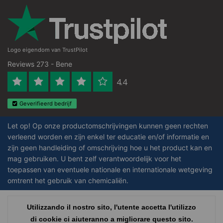
Logo eigendom van TrustPilot
Reviews 273 - Bene
4.4
Geverifieerd bedrijf
Let op! Op onze productomschrijvingen kunnen geen rechten
verleend worden en zijn enkel ter educatie en/of informatie en
zijn geen handleiding of omschrijving hoe u het product kan en
mag gebruiken. U bent zelf verantwoordelijk voor het
toepassen van eventuele nationale en internationale wetgeving
omtrent het gebruik van chemicaliën.
Copyright © 2026 - Laboratorium Discounter | Prodotti da laboratorio a prezzi
Utilizzando il nostro sito, l'utente accetta l'utilizzo
bassi - All rights reserved - Theme by
InStijl Media
|
Tutti i prezzi sono al
di cookie ci aiuteranno a migliorare questo sito.
netto delle imposte