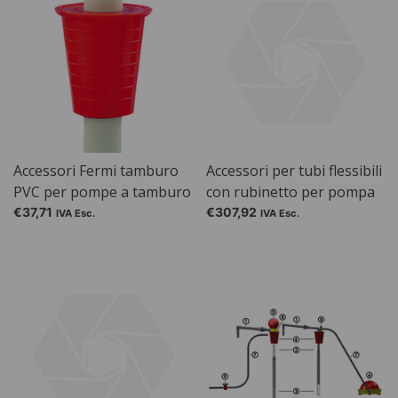
Accessori Fermi tamburo
Accessori per tubi flessibili
PVC per pompe a tamburo
con rubinetto per pompa
PP / PTFE / AccuOne /
solvente SEKUROKA®
€37,71
€307,92
IVA Esc.
IVA Esc.
EnergyOne