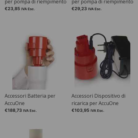
per pompa di riempimento
per pompa di riempimento
OTAL® PP e PVDF, 12 mm
OTAL® PP e PVDF, 18 mm
€23,85
€29,23
IVA Esc.
IVA Esc.
Accessori Batteria per
Accessori Dispositivo di
AccuOne
ricarica per AccuOne
€188,73
€103,95
IVA Esc.
IVA Esc.