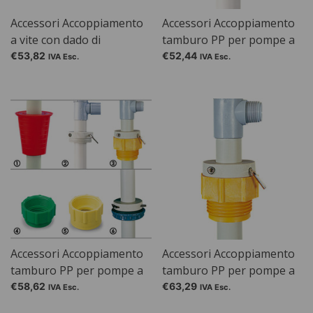
Accessori Accoppiamento
Accessori Accoppiamento
a vite con dado di
tamburo PP per pompe a
bloccaggio per pompe a
tamburo PP / PTFE /
€53,82
€52,44
IVA Esc.
IVA Esc.
tamburo PP / PTFE /
AccuOne / EnergyOne,
AccuOne / EngergyOne
Gesch. frontale: filettatura
in acciaio sottile da 2"
(interna)
Accessori Accoppiamento
Accessori Accoppiamento
tamburo PP per pompe a
tamburo PP per pompe a
tamburo PP / PTFE /
tamburo PP / PTFE /
€58,62
€63,29
IVA Esc.
IVA Esc.
AccuOne / EnergyOne,
AccuOne / EnergyOne,