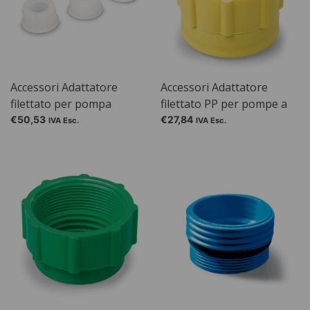
Accessori Adattatore
Accessori Adattatore
filettato per pompa
filettato PP per pompe a
solvente Mini, GL 45 / S 40
tamburo PP / PTFE /
€50,53
€27,84
IVA Esc.
IVA Esc.
AccuOne / EngergyOne,
Gesch. per: acciaio a
filettatura fine da 2"
(esterno) e DIN 61
(filettatura esterna)