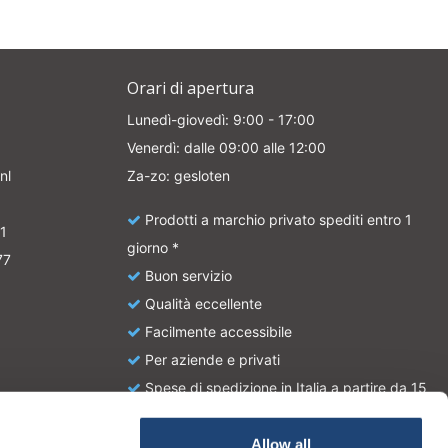
Orari di apertura
Lunedì-giovedì: 9:00 - 17:00
Venerdì: dalle 09:00 alle 12:00
nl
Za-zo: gesloten
Prodotti a marchio privato spediti entro 1
1
giorno *
77
Buon servizio
Qualità eccellente
Facilmente accessibile
Per aziende e privati
Spese di spedizione in Italia a partire da 15
euro
Allow all