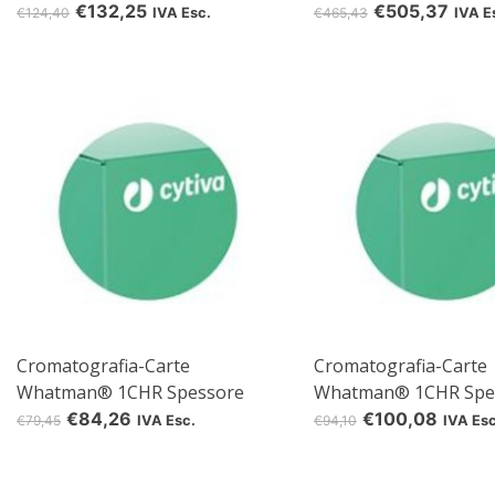
0,92 mm, 22 x 2,5 cm, 100 blad
0,92 mm, 57 x 46 cm, 
€132,25
€505,37
€124,40
IVA Esc.
€465,43
IVA E
re
Cromatografia-Carte
Cromatografia-Carte
Whatman® 1CHR Spessore
Whatman® 1CHR Spe
0,18 mm, 100 m x 4 cm, 1
0,18 mm, 20 x 20 cm, 
€84,26
€100,08
€79,45
IVA Esc.
€94,10
IVA Esc
rol(len)