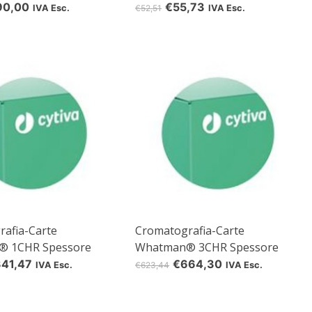
100 m x 10 cm, 1
0,18 mm, 100 m x 2 cm, 1
90,00
€55,73
IVA Esc.
€52,51
IVA Esc.
rol(len)
d
rom
e
afia-Carte
Cromatografia-Carte
® 1CHR Spessore
Whatman® 3CHR Spessore
57 x 46 cm, 100 blad
0,36 mm
41,47
€664,30
IVA Esc.
€623,44
IVA Esc.