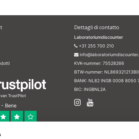
t
Dettagli di contatto
Laboratoriumdiscounter
+31 255 700 210
info@laboratoriumdiscounter.
dotti
KVK-nummer: 75528266
BTW-nummer: NL869321213B0
BANK: NL82 INGB 0008 8050 
BIC: INGBNL2A
an TrustPilot
 - Bene
s
 bedrijf