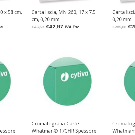
60 x 58 cm,
Carta liscia, MN 260, 17 x 7,5
Carta lisc
cm, 0,20 mm
0,20 mm
€42,97
€2
sc.
€43,53
IVA Esc.
€285,86
Cromatografia-Carte
Cromatogr
5% off for your next order
essore
Whatman® 17CHR Spessore
Whatman