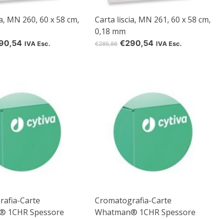
ia, MN 260, 60 x 58 cm,
Carta liscia, MN 261, 60 x 58 cm,
0,18 mm
90,54
€290,54
IVA Esc.
€285,86
IVA Esc.
afia-Carte
Cromatografia-Carte
® 1CHR Spessore
Whatman® 1CHR Spessore