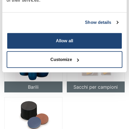
Show details
Subscribe
Bottiglie spray
Bottiglie delle Nazioni Unite
Your discount applies to orders above €50,00
Allow all
Customize
Barili
Sacchi per campioni