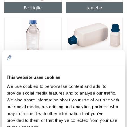
Bottiglie
taniche
Bottiglie di vetro
Bottiglie di plastica
This website uses cookies
5% off for your next order
We use cookies to personalise content and ads, to
provide social media features and to analyse our traffic.
Sign up for our newsletter to stay informed about
We also share information about your use of our site with
our new products, and receive a 10% discount on
our social media, advertising and analytics partners who
Tazze e provette per campioni
Pentole
your next purchase for all chemical products from
may combine it with other information that you’ve
our own brand 😀
provided to them or that they’ve collected from your use
of their services.