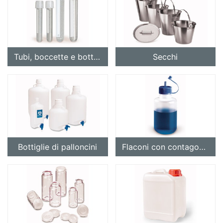
Tubi, boccette e bottiglie di coltura
Secchi
Bottiglie di palloncini
Flaconi con contagocce