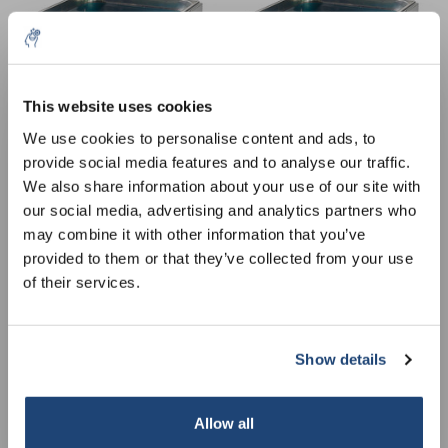
This website uses cookies
5% off for your next order
We use cookies to personalise content and ads, to
provide social media features and to analyse our traffic.
Accessori bagno in acciaio
Accessori bagno in acciaio
Sign up for our newsletter to stay informed about
We also share information about your use of our site with
inox, 3,5 l, Bagno 3,5 l
inox, 40 l, Bagno 40 l
our new products, and receive a 10% discount on
our social media, advertising and analytics partners who
€449,30
€2.067,45
IVA Esc.
IVA Esc.
your next purchase for all chemical products from
may combine it with other information that you’ve
our own brand 😀
provided to them or that they’ve collected from your use
of their services.
Show details
Subscribe
Your discount applies to orders above €50,00
Allow all