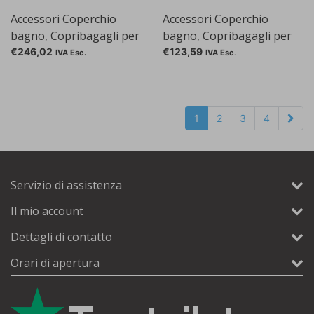
Accessori Coperchio
Accessori Coperchio
bagno, Copribagagli per
bagno, Copribagagli per
SC 100-S21P
SC 100-S5P
€246,02
€123,59
IVA Esc.
IVA Esc.
1
2
3
4
Servizio di assistenza
Il mio account
Dettagli di contatto
Orari di apertura