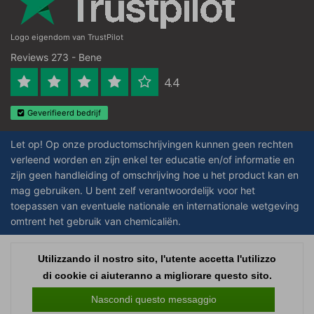
Logo eigendom van TrustPilot
Reviews 273 - Bene
4.4
Geverifieerd bedrijf
Let op! Op onze productomschrijvingen kunnen geen rechten
verleend worden en zijn enkel ter educatie en/of informatie en
zijn geen handleiding of omschrijving hoe u het product kan en
mag gebruiken. U bent zelf verantwoordelijk voor het
toepassen van eventuele nationale en internationale wetgeving
omtrent het gebruik van chemicaliën.
Copyright © 2026 - Laboratorium Discounter | Prodotti da laboratorio a prezzi
Utilizzando il nostro sito, l'utente accetta l'utilizzo
bassi - All rights reserved - Theme by
InStijl Media
|
Tutti i prezzi sono al
di cookie ci aiuteranno a migliorare questo sito.
netto delle imposte
Nascondi questo messaggio