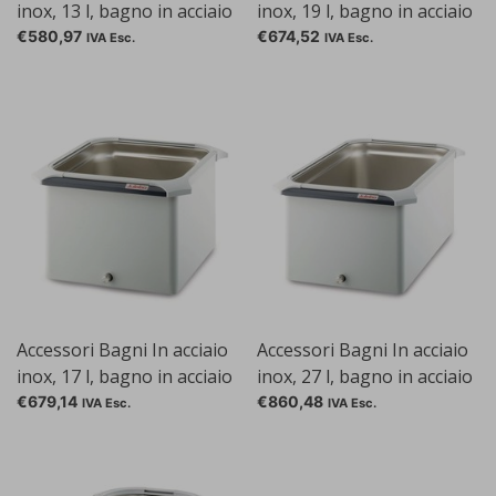
inox, 13 l, bagno in acciaio
inox, 19 l, bagno in acciaio
inox 13 l
inox 19 l
€580,97
€674,52
IVA Esc.
IVA Esc.
Accessori Bagni In acciaio
Accessori Bagni In acciaio
inox, 17 l, bagno in acciaio
inox, 27 l, bagno in acciaio
inox 17 l
inox 27 l
€679,14
€860,48
IVA Esc.
IVA Esc.