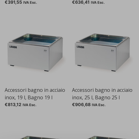
6 l
€391,55
€636,41
IVA Esc.
IVA Esc.
Accessori bagno in acciaio
Accessori bagno in acciaio
inox, 19 l, Bagno 19 l
inox, 25 l, Bagno 25 l
€813,12
€906,68
IVA Esc.
IVA Esc.