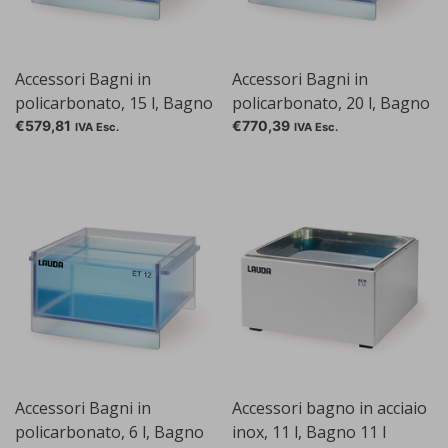
Accessori Bagni in
Accessori Bagni in
policarbonato, 15 l, Bagno
policarbonato, 20 l, Bagno
15 l
20 l
€579,81
€770,39
IVA Esc.
IVA Esc.
Accessori Bagni in
Accessori bagno in acciaio
policarbonato, 6 l, Bagno
inox, 11 l, Bagno 11 l