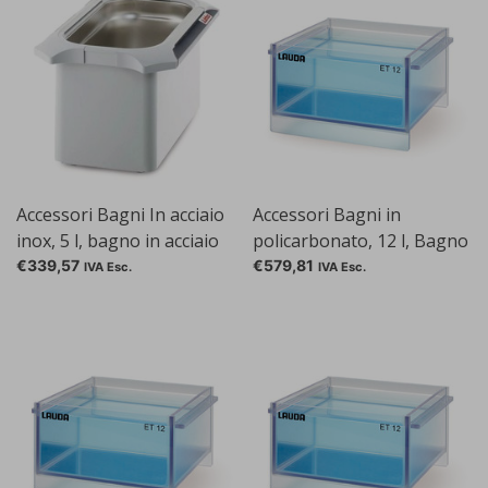
Accessori Bagni In acciaio
Accessori Bagni in
inox, 5 l, bagno in acciaio
policarbonato, 12 l, Bagno
inox 5 l
12 l
€339,57
€579,81
IVA Esc.
IVA Esc.