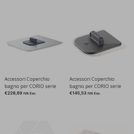
dell'acqua per SC 100-
per SC 100-S5P
S14P, SC 100-S21P, SC
150-S13, SC 150-S21 e AC
200
Accessori Coperchio
Accessori Coperchio
bagno per CORIO serie
bagno per CORIO serie
CD-B, Coperchio bagno
CD-B, Coperchio bagno
€228,69
€145,53
IVA Esc.
IVA Esc.
per CORIOTM CD-B27
per CORIOTM CD-B5