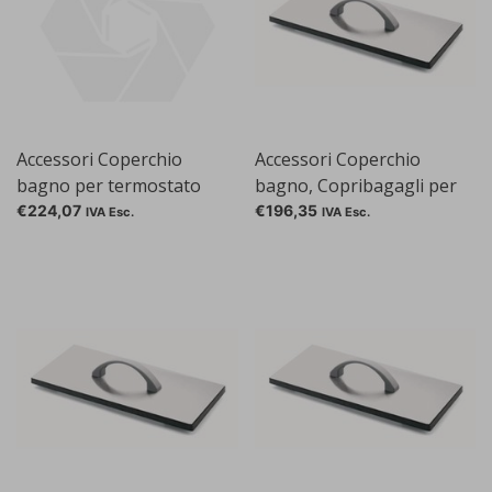
Accessori Coperchio
Accessori Coperchio
bagno per termostato
bagno, Copribagagli per
raffreddamento-
SC 100-S14P
€224,07
€196,35
IVA Esc.
IVA Esc.
circolazione AC 150-A10B