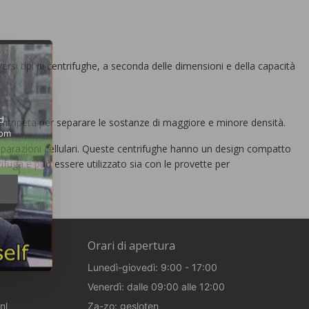
ersi tipi di centrifughe, a seconda delle dimensioni e della capacità
d
centripeta per separare le sostanze di maggiore e minore densità.
rom
separazioni cellulari. Queste centrifughe hanno un design compatto
fuga e può essere utilizzato sia con le provette per
e
Orari di apertura
Lunedì-giovedì: 9:00 - 17:00
Venerdì: dalle 09:00 alle 12:00
nl
Za-zo: gesloten