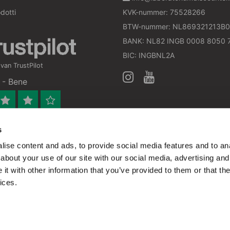
dotti
KVK-nummer: 75528266
BTW-nummer: NL869321213B0
BANK: NL82 INGB 0008 8050 
BIC: INGBNL2A
an TrustPilot
 - Bene
s
 bedrijf
ise content and ads, to provide social media features and to anal
en verleend worden en zijn enkel ter educatie en/of inform
about your use of our site with our social media, advertising and
ijk voor het toepassen van eventuele nationale en interna
t with other information that you’ve provided to them or that the
ices.
a prezzi bassi - All rights reserved - Theme by
InStijl
Nascondi ques
ookie ci aiuteranno a migliorare questo sito.