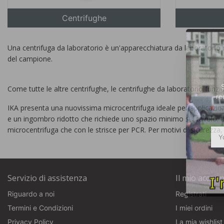
Centrifughe
Una centrifuga da laboratorio è un'apparecchiatura da laboratorio mo
del campione.
Come tutte le altre centrifughe, le centrifughe da laboratorio funz
re
IKA presenta una nuovissima microcentrifuga ideale per applicazion
e un ingombro ridotto che richiede uno spazio minimo sul tavolo. U
microcentrifuga che con le strisce per PCR. Per motivi di sicurezza
Servizio di assistenza
Il mio accoun
Riguardo a noi
Registrati
Termini e Condizioni
I miei ordini
Privacy Policy
La mia wishlist