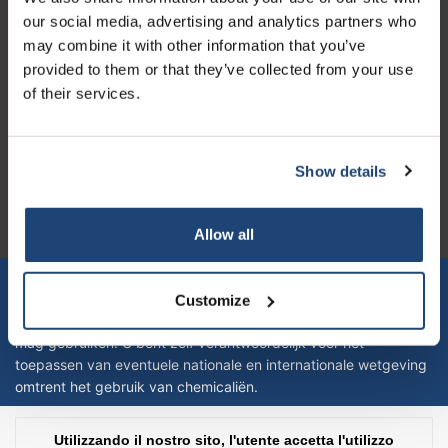
our social media, advertising and analytics partners who
may combine it with other information that you’ve
provided to them or that they’ve collected from your use
of their services.
Logo eigendom van TrustPilot
Reviews 273 - Bene
Show details
4.4
Geverifieerd bedrijf
Allow all
Let op! Op onze productomschrijvingen kunnen geen rechten
verleend worden en zijn enkel ter educatie en/of informatie en
Customize
zijn geen handleiding of omschrijving hoe u het product kan en
mag gebruiken. U bent zelf verantwoordelijk voor het
toepassen van eventuele nationale en internationale wetgeving
omtrent het gebruik van chemicaliën.
Copyright © 2026 - Laboratorium Discounter | Prodotti da laboratorio a prezzi
Utilizzando il nostro sito, l'utente accetta l'utilizzo
bassi - All rights reserved - Theme by
InStijl Media
|
Tutti i prezzi sono al