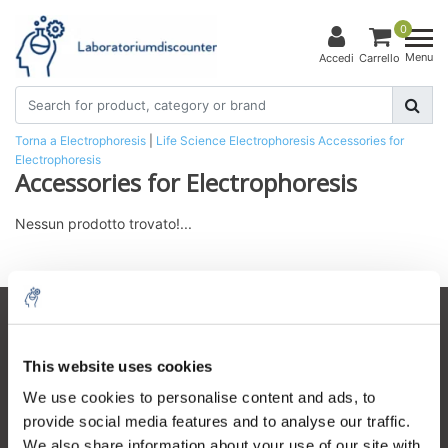
0
Menu
Accedi
Carrello
Torna a Electrophoresis
|
Life Science
Electrophoresis
Accessories for
Electrophoresis
Accessories for Electrophoresis
Nessun prodotto trovato!...
Servizio di assistenza
This website uses cookies
Il mio account
We use cookies to personalise content and ads, to
Dettagli di contatto
provide social media features and to analyse our traffic.
Orari di apertura
We also share information about your use of our site with