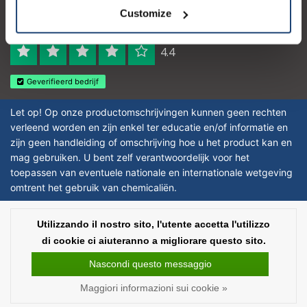
Logo eigendom van TrustPilot
Customize
Reviews 273 - Bene
4.4
Geverifieerd bedrijf
Let op! Op onze productomschrijvingen kunnen geen rechten
verleend worden en zijn enkel ter educatie en/of informatie en
zijn geen handleiding of omschrijving hoe u het product kan en
mag gebruiken. U bent zelf verantwoordelijk voor het
toepassen van eventuele nationale en internationale wetgeving
omtrent het gebruik van chemicaliën.
Copyright © 2026 - Laboratorium Discounter | Prodotti da laboratorio a prezzi
Utilizzando il nostro sito, l'utente accetta l'utilizzo
bassi - All rights reserved - Theme by
InStijl Media
|
Tutti i prezzi sono al
di cookie ci aiuteranno a migliorare questo sito.
netto delle imposte
Nascondi questo messaggio
Maggiori informazioni sui cookie »