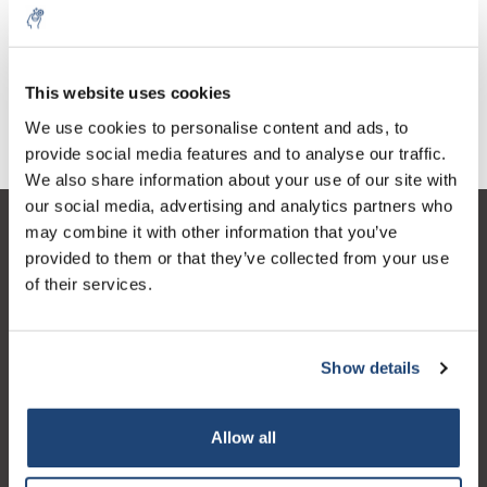
Contamani
Contatore con più
contatori, 6
€18,60
€358,86
IVA Esc.
IVA Esc.
This website uses cookies
We use cookies to personalise content and ads, to
provide social media features and to analyse our traffic.
We also share information about your use of our site with
our social media, advertising and analytics partners who
may combine it with other information that you’ve
Servizio di assistenza
provided to them or that they’ve collected from your use
Il mio account
of their services.
Dettagli di contatto
Orari di apertura
Show details
Allow all