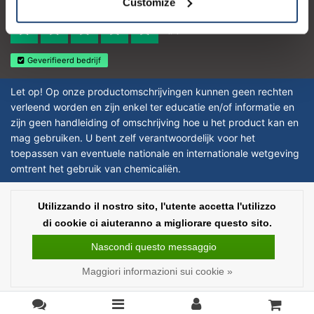
Customize
Reviews 273 - Bene
4.4
Geverifieerd bedrijf
Let op! Op onze productomschrijvingen kunnen geen rechten
verleend worden en zijn enkel ter educatie en/of informatie en
zijn geen handleiding of omschrijving hoe u het product kan en
mag gebruiken. U bent zelf verantwoordelijk voor het
toepassen van eventuele nationale en internationale wetgeving
omtrent het gebruik van chemicaliën.
Copyright © 2026 - Laboratorium Discounter | Prodotti da laboratorio a prezzi
Utilizzando il nostro sito, l'utente accetta l'utilizzo
bassi - All rights reserved - Theme by
InStijl Media
|
Tutti i prezzi sono al
di cookie ci aiuteranno a migliorare questo sito.
netto delle imposte
Nascondi questo messaggio
Maggiori informazioni sui cookie »