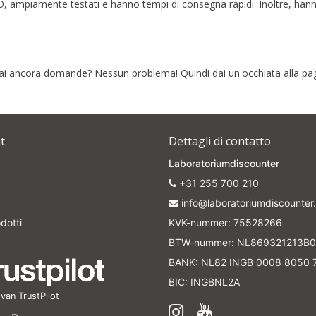
, ampiamente testati e hanno tempi di consegna rapidi. Inoltre, hanno o
Your discount applies to orders above €50,00
 Hai ancora domande? Nessun problema! Quindi dai un'occhiata alla pa
t
Dettagli di contatto
Laboratoriumdiscounter
+31 255 700 210
info@laboratoriumdiscounter.
dotti
KVK-nummer: 75528266
BTW-nummer: NL869321213B0
BANK: NL82 INGB 0008 8050 
BIC: INGBNL2A
an TrustPilot