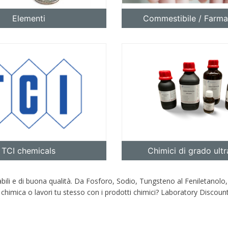
Elementi
Commestibile / Farma
5% off for your next order
TCI chemicals
Chimici di grado ult
Sign up for our newsletter to stay informed about our new products, an
ceive a 10% discount on your next purchase for all chemical products f
dabili e di buona qualità. Da Fosforo, Sodio, Tungsteno al Feniletanolo,
our own brand 😀
i chimica o lavori tu stesso con i prodotti chimici? Laboratory Discounte
Subscrib