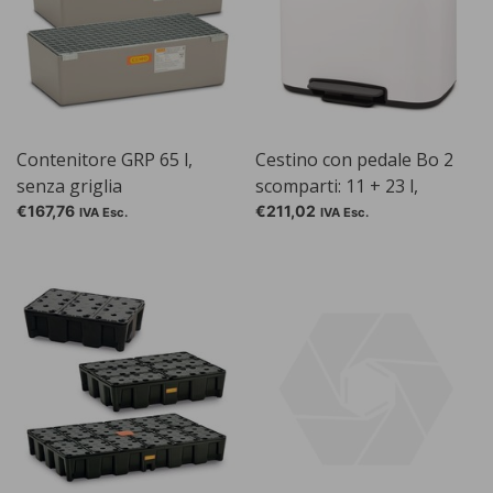
Contenitore GRP 65 l,
Cestino con pedale Bo 2
senza griglia
scomparti: 11 + 23 l,
bianco
€167,76
€211,02
IVA Esc.
IVA Esc.