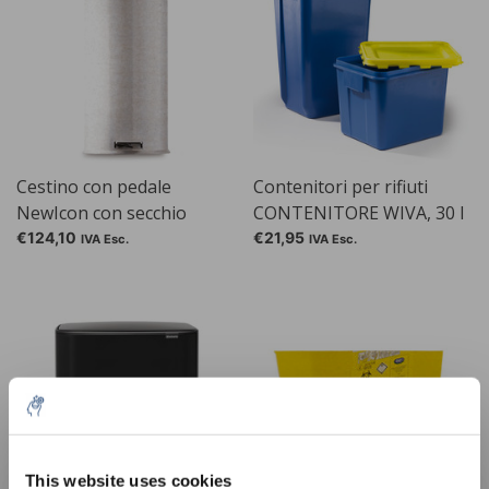
Cestino con pedale
Contenitori per rifiuti
NewIcon con secchio
CONTENITORE WIVA, 30 l
interno in zinco ignifugo,
€124,10
€21,95
IVA Esc.
IVA Esc.
30 l, bianco
This website uses cookies