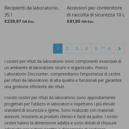
Recipienti da laboratorio,
Accessori per contenitore
35 l
di raccolta di sicurezza 10 l,
Protezione antincendio di
€239,67
€81,95
IVA Esc.
IVA Esc.
ricambio
...
1
2
3
4
5
6
I cestini per rifiuti da laboratorio sono componenti essenziali di
un ambiente di laboratorio sicuro e organizzato. Presso
Laboratorio Discounter, comprendiamo l'importanza di cestini
per rifiuti da laboratorio di alta qualità e funzionali per garantire
una gestione efficiente dei rifiuti.
I nostri cestini per rifiuti da laboratorio sono appositamente
progettati per l'utilizzo in laboratori e rispettano i più elevati
standard di sicurezza e igiene. Sono realizzati con materiali
durevoli, resistenti ai prodotti chimici e facili da pulire. I nostri
cestini hanno la dimensione adatta e sono dotati di chiusure