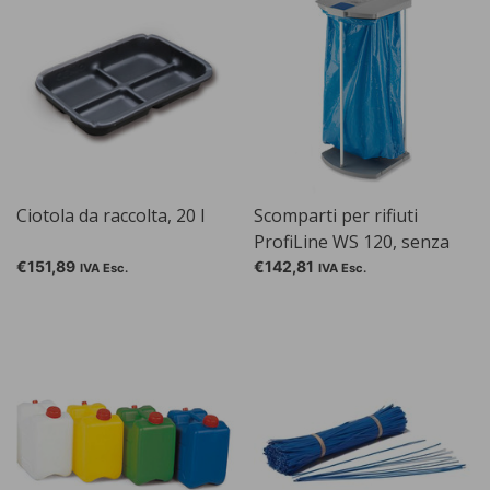
Ciotola da raccolta, 20 l
Scomparti per rifiuti
ProfiLine WS 120, senza
rotoli
€151,89
€142,81
IVA Esc.
IVA Esc.