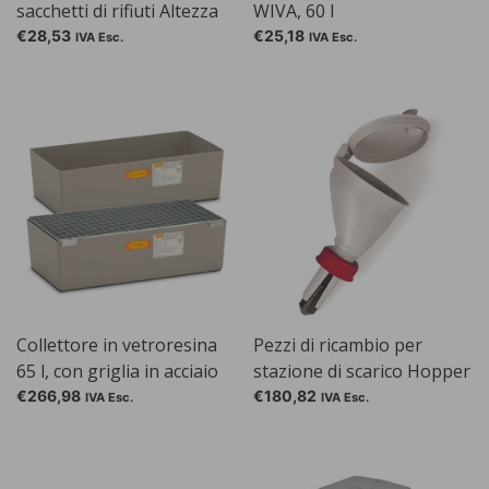
sacchetti di rifiuti Altezza
WIVA, 60 l
25 cm, Supporto da tavolo
€28,53
€25,18
IVA Esc.
IVA Esc.
incl. Sacchi da 100 PP
(E706.1)
Collettore in vetroresina
Pezzi di ricambio per
65 l, con griglia in acciaio
stazione di scarico Hopper
zincato
€266,98
€180,82
IVA Esc.
IVA Esc.