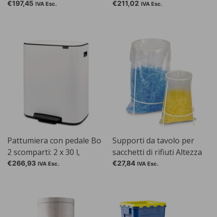
€197,45
€211,02
IVA Esc.
IVA Esc.
Pattumiera con pedale Bo
Supporti da tavolo per
2 scomparti: 2 x 30 l,
sacchetti di rifiuti Altezza
bianco
35 cm
€266,93
€27,84
IVA Esc.
IVA Esc.