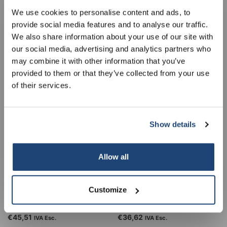
5% off for your next order
We use cookies to personalise content and ads, to
provide social media features and to analyse our traffic.
Cestino con pedale Bo 2
Accessori per contenitore
Sign up for our newsletter to stay informed about
We also share information about your use of our site with
scomparti: 2 x 30 l, nero
dei rifiuti Sharpsafe®
our new products, and receive a 10% discount on
our social media, advertising and analytics partners who
Base stand, Gesch. per:
€266,93
€12,30
IVA Esc.
IVA Esc.
your next purchase for all chemical products from
may combine it with other information that you’ve
contenitore da 1 l
our own brand 😀
provided to them or that they’ve collected from your use
of their services.
Show details
Subscribe
Your discount applies to orders above €50,00
Allow all
Customize
Pattumiere Multi-Safe, 6.0
Pattumiere Multi-Safe, 3,0
l
l
€45,51
€36,62
IVA Esc.
IVA Esc.