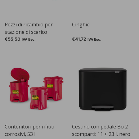
Pezzi di ricambio per
Cinghie
stazione di scarico
Serbatoi, blu
€55,50
€41,72
IVA Esc.
IVA Esc.
Contenitori per rifiuti
Cestino con pedale Bo 2
corrosivi, 53 l
scomparti: 11 + 23 l, nero