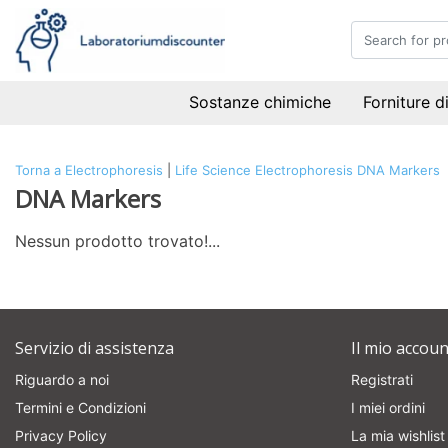
Sostanze chimiche
Forniture d
Torna a Electrophoresis
|
Life Science
Electrophoresis
DNA Markers
DNA Markers
Nessun prodotto trovato!...
Servizio di assistenza
Il mio accoun
Riguardo a noi
Registrati
Termini e Condizioni
I miei ordini
Privacy Policy
La mia wishlist