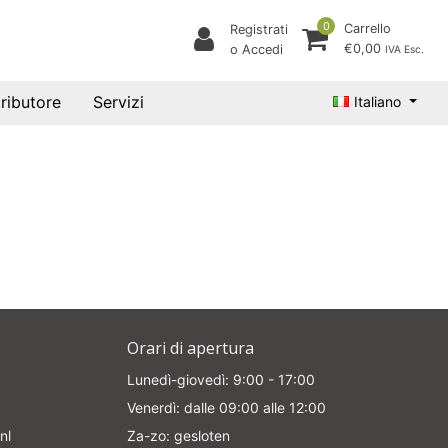
0
Carrello
Registrati
€0,00
o Accedi
IVA Esc.
tributore
Servizi
Italiano
Orari di apertura
Lunedì-giovedì: 9:00 - 17:00
Venerdì: dalle 09:00 alle 12:00
nl
Za-zo: gesloten