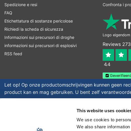
Spedizione e resi
Confronta i pro
FAQ
Etichettatura di sostanze pericolose
Richiedi la scheda di sicurezza
Logo eigendom v
Informazioni sui precursori di droghe
Reviews 273
informazioni sui precursori di esplosivi
RSS feed
4.4
Geverifieerd
Let op! Op onze productomschrijvingen kunnen geen recht
product kan en mag gebruiken. U bent zelf verantwoordel
Copyright © 2026 - Laboratorium Discounter | Prodotti da laboratorio 
This website uses cookie
Media
|
Tutti i prezzi sono al netto delle imposte
We use cookies to personal
We also share information 