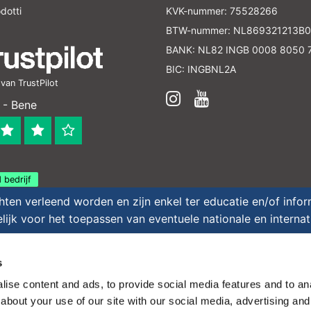
dotti
KVK-nummer: 75528266
BTW-nummer: NL869321213B0
BANK: NL82 INGB 0008 8050 
BIC: INGBNL2A
an TrustPilot
 - Bene
 bedrijf
en verleend worden en zijn enkel ter educatie en/of inform
ijk voor het toepassen van eventuele nationale en interna
a prezzi bassi - All rights reserved - Theme by
InStijl
s
ise content and ads, to provide social media features and to anal
about your use of our site with our social media, advertising and