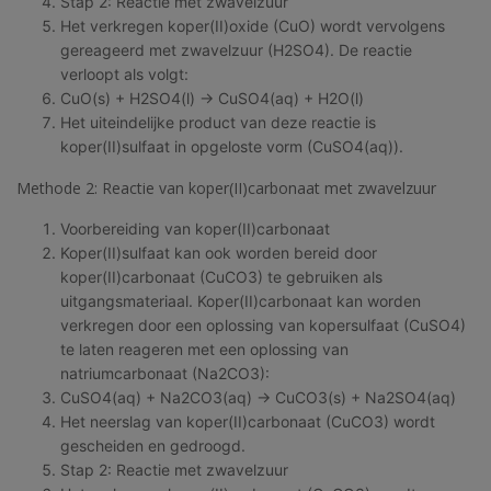
Stap 2: Reactie met zwavelzuur
Het verkregen koper(II)oxide (CuO) wordt vervolgens
gereageerd met zwavelzuur (H2SO4). De reactie
verloopt als volgt:
CuO(s) + H2SO4(l) → CuSO4(aq) + H2O(l)
Het uiteindelijke product van deze reactie is
koper(II)sulfaat in opgeloste vorm (CuSO4(aq)).
Methode 2: Reactie van koper(II)carbonaat met zwavelzuur
Voorbereiding van koper(II)carbonaat
Koper(II)sulfaat kan ook worden bereid door
koper(II)carbonaat (CuCO3) te gebruiken als
uitgangsmateriaal. Koper(II)carbonaat kan worden
verkregen door een oplossing van kopersulfaat (CuSO4)
te laten reageren met een oplossing van
natriumcarbonaat (Na2CO3):
CuSO4(aq) + Na2CO3(aq) → CuCO3(s) + Na2SO4(aq)
Het neerslag van koper(II)carbonaat (CuCO3) wordt
gescheiden en gedroogd.
Stap 2: Reactie met zwavelzuur