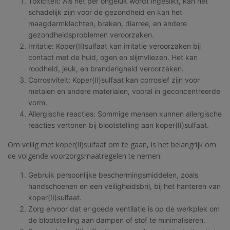
Toxiciteit: Als het per ongeluk wordt ingeslikt, kan het
schadelijk zijn voor de gezondheid en kan het
maagdarmklachten, braken, diarree, en andere
gezondheidsproblemen veroorzaken.
Irritatie: Koper(II)sulfaat kan irritatie veroorzaken bij
contact met de huid, ogen en slijmvliezen. Het kan
roodheid, jeuk, en branderigheid veroorzaken.
Corrosiviteit: Koper(II)sulfaat kan corrosief zijn voor
metalen en andere materialen, vooral in geconcentreerde
vorm.
Allergische reacties: Sommige mensen kunnen allergische
reacties vertonen bij blootstelling aan koper(II)sulfaat.
Om veilig met koper(II)sulfaat om te gaan, is het belangrijk om
de volgende voorzorgsmaatregelen te nemen:
Gebruik persoonlijke beschermingsmiddelen, zoals
handschoenen en een veiligheidsbril, bij het hanteren van
koper(II)sulfaat.
Zorg ervoor dat er goede ventilatie is op de werkplek om
de blootstelling aan dampen of stof te minimaliseren.