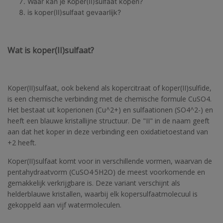
Waar kan je Koper(II)sulfaat kopen?
is koper(II)sulfaat gevaarlijk?
Wat is koper(II)sulfaat?
Koper(II)sulfaat, ook bekend als kopercitraat of koper(II)sulfide,
is een chemische verbinding met de chemische formule CuSO4.
Het bestaat uit koperionen (Cu^2+) en sulfaationen (SO4^2-) en
heeft een blauwe kristallijne structuur. De "II" in de naam geeft
aan dat het koper in deze verbinding een oxidatietoestand van
+2 heeft.
Koper(II)sulfaat komt voor in verschillende vormen, waarvan de
pentahydraatvorm (CuSO4·5H2O) de meest voorkomende en
gemakkelijk verkrijgbare is. Deze variant verschijnt als
helderblauwe kristallen, waarbij elk kopersulfaatmolecuul is
gekoppeld aan vijf watermoleculen.