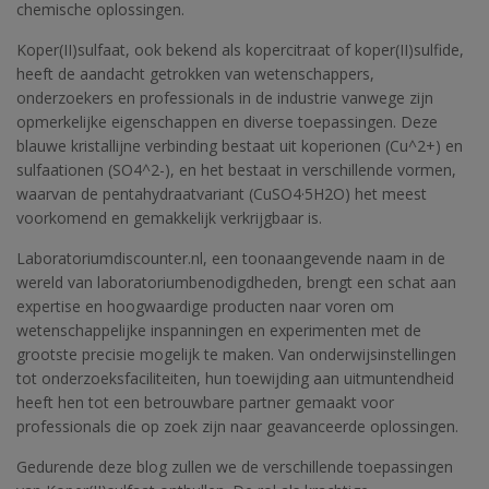
chemische oplossingen.
Koper(II)sulfaat, ook bekend als kopercitraat of koper(II)sulfide,
heeft de aandacht getrokken van wetenschappers,
onderzoekers en professionals in de industrie vanwege zijn
opmerkelijke eigenschappen en diverse toepassingen. Deze
blauwe kristallijne verbinding bestaat uit koperionen (Cu^2+) en
sulfaationen (SO4^2-), en het bestaat in verschillende vormen,
waarvan de pentahydraatvariant (CuSO4·5H2O) het meest
voorkomend en gemakkelijk verkrijgbaar is.
Laboratoriumdiscounter.nl, een toonaangevende naam in de
wereld van laboratoriumbenodigdheden, brengt een schat aan
expertise en hoogwaardige producten naar voren om
wetenschappelijke inspanningen en experimenten met de
grootste precisie mogelijk te maken. Van onderwijsinstellingen
tot onderzoeksfaciliteiten, hun toewijding aan uitmuntendheid
heeft hen tot een betrouwbare partner gemaakt voor
professionals die op zoek zijn naar geavanceerde oplossingen.
Gedurende deze blog zullen we de verschillende toepassingen