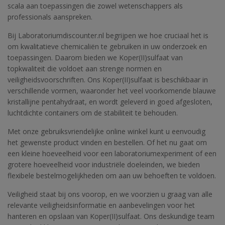
scala aan toepassingen die zowel wetenschappers als
professionals aanspreken.
Bij Laboratoriumdiscounter.nl begrijpen we hoe cruciaal het is
om kwalitatieve chemicaliën te gebruiken in uw onderzoek en
toepassingen. Daarom bieden we Koper(II)sulfaat van
topkwaliteit die voldoet aan strenge normen en
veiligheidsvoorschriften. Ons Koper(II)sulfaat is beschikbaar in
verschillende vormen, waaronder het veel voorkomende blauwe
kristallijne pentahydraat, en wordt geleverd in goed afgesloten,
luchtdichte containers om de stabiliteit te behouden.
Met onze gebruiksvriendelijke online winkel kunt u eenvoudig
het gewenste product vinden en bestellen. Of het nu gaat om
een kleine hoeveelheid voor een laboratoriumexperiment of een
grotere hoeveelheid voor industriële doeleinden, we bieden
flexibele bestelmogelijkheden om aan uw behoeften te voldoen.
Veiligheid staat bij ons voorop, en we voorzien u graag van alle
relevante veiligheidsinformatie en aanbevelingen voor het
hanteren en opslaan van Koper(II)sulfaat. Ons deskundige team