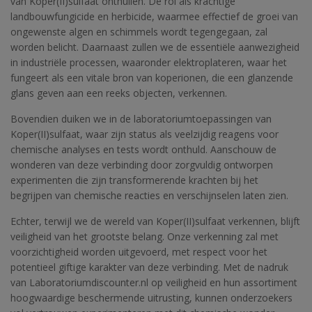
van Koper(II)sulfaat onthullen. De rol als krachtige
landbouwfungicide en herbicide, waarmee effectief de groei van
ongewenste algen en schimmels wordt tegengegaan, zal
worden belicht. Daarnaast zullen we de essentiële aanwezigheid
in industriële processen, waaronder elektroplateren, waar het
fungeert als een vitale bron van koperionen, die een glanzende
glans geven aan een reeks objecten, verkennen.
Bovendien duiken we in de laboratoriumtoepassingen van
Koper(II)sulfaat, waar zijn status als veelzijdig reagens voor
chemische analyses en tests wordt onthuld. Aanschouw de
wonderen van deze verbinding door zorgvuldig ontworpen
experimenten die zijn transformerende krachten bij het
begrijpen van chemische reacties en verschijnselen laten zien.
Echter, terwijl we de wereld van Koper(II)sulfaat verkennen, blijft
veiligheid van het grootste belang. Onze verkenning zal met
voorzichtigheid worden uitgevoerd, met respect voor het
potentieel giftige karakter van deze verbinding. Met de nadruk
van Laboratoriumdiscounter.nl op veiligheid en hun assortiment
hoogwaardige beschermende uitrusting, kunnen onderzoekers