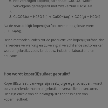
Het verkregen koper(II)carbonaat (CuCO3) wordt
vervolgens gereageerd met zwavelzuur (H2SO4):
CuCO3(s) + H2SO4(l) → CuSO4(aq) + CO2(g) + H2O(l)
Na de reactie blijft koper(II)sulfaat over in opgeloste vorm
(CuSO4(aq)).
Beide methoden leiden tot de productie van koper(II)sulfaat, dat
na verdere verwerking en zuivering in verschillende sectoren kan
worden gebruikt, zoals landbouw, industrie, laboratoria en
educatie.
Hoe wordt koper(II)sulfaat gebruikt?
Koper(II)sulfaat, vanwege zijn veelzijdige eigenschappen, wordt
op verschillende manieren gebruikt in verschillende sectoren.
Hier zijn enkele van de belangrijkste toepassingen van
koper(II)sulfaat: