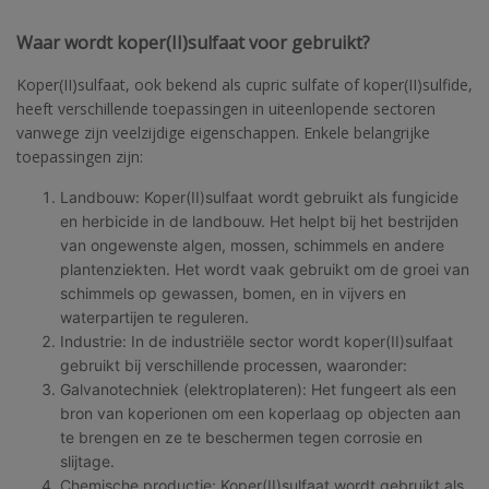
Waar wordt koper(II)sulfaat voor gebruikt?
Koper(II)sulfaat, ook bekend als cupric sulfate of koper(II)sulfide,
heeft verschillende toepassingen in uiteenlopende sectoren
vanwege zijn veelzijdige eigenschappen. Enkele belangrijke
toepassingen zijn:
Landbouw: Koper(II)sulfaat wordt gebruikt als fungicide
en herbicide in de landbouw. Het helpt bij het bestrijden
van ongewenste algen, mossen, schimmels en andere
plantenziekten. Het wordt vaak gebruikt om de groei van
schimmels op gewassen, bomen, en in vijvers en
waterpartijen te reguleren.
Industrie: In de industriële sector wordt koper(II)sulfaat
gebruikt bij verschillende processen, waaronder:
Galvanotechniek (elektroplateren): Het fungeert als een
bron van koperionen om een koperlaag op objecten aan
te brengen en ze te beschermen tegen corrosie en
slijtage.
Chemische productie: Koper(II)sulfaat wordt gebruikt als