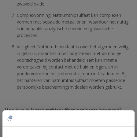
zwaveldioxide.
Complexvorming: Natriumthiosulfaat kan complexen
vormen met bepaalde metaalionen, waardoor het nuttig
is in bepaalde analytische chemie en galvanische
processen.
Veiligheid: Natriumthiosulfaat is over het algemeen veilig
in gebruik, maar het moet nog steeds met de nodige
voorzichtigheid worden behandeld. Het kan irritatie
veroorzaken bij contact met de huid en ogen, en in
poedervorm kan het irriterend zijn om in te ademen. Bij
het hanteren van natriumthiosulfaat moeten passende
persoonlijke beschermingsmiddelen worden gebruikt.
Hoe kun je Natriumthiosulfaat het beste bewaren?
Luchtdichte container: Bewaar natriumthiosulfaat in een
goed afgesloten, luchtdichte container om te voorkomen
10% discount on your next
dat vocht uit de lucht wordt opgenomen. Het is belangrijk