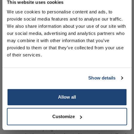
order
This website uses cookies
om het contact met vocht te minimaliseren, omdat het
natriumthiosulfaat kan aantasten en klonters kan vormen.
We use cookies to personalise content and ads, to
provide social media features and to analyse our traffic.
Sign up for our newsletter to stay
Droge omgeving: Bewaar natriumthiosulfaat in een droge
We also share information about your use of our site with
informed about our new products, and
omgeving om vochtabsorptie te voorkomen. Hoge
our social media, advertising and analytics partners who
receive a 10% discount on your next
luchtvochtigheid kan de stabiliteit van het
may combine it with other information that you’ve
purchase for all chemical products from
natriumthiosulfaat negatief beïnvloeden.
provided to them or that they’ve collected from your use
our own brand 😀
Koel en donker: Plaats de container met
of their services.
natriumthiosulfaat op een koele en donkere plaats, weg
van direct zonlicht en warmtebronnen. Hoge
temperaturen kunnen leiden tot ontleding van het
Show details
natriumthiosulfaat en de vorming van ongewenste
Subscribe
bijproducten.
Allow all
Etikettering: Zorg ervoor dat de container duidelijk is
gelabeld met de naam van de stof en eventuele
Your discount is valid with a minimum order value of
€50.00
waarschuwingssymbolen om verwarring te voorkomen en
Customize
veilig gebruik te waarborgen.
Gescheiden opslag: Bewaar natriumthiosulfaat