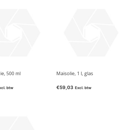
e
ie, 500 ml
Maïsolie, 1 l, glas
€59,03
xcl. btw
Excl. btw