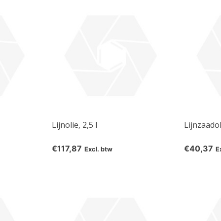
chemical products from our own brand 😀
Subscrib
Your discount is valid with a minimum order value of €50.00
Lijnolie, 2,5 l
Lijnzaadol
€117,87
€40,37
Excl. btw
E