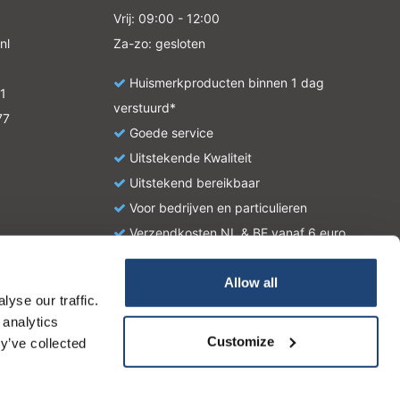
Vrij: 09:00 - 12:00
nl
Za-zo: gesloten
Huismerkproducten binnen 1 dag
1
verstuurd*
77
Goede service
Uitstekende Kwaliteit
Uitstekend bereikbaar
Voor bedrijven en particulieren
Verzendkosten NL & BE vanaf 6 euro
Allow all
yse our traffic.
atie en zijn geen handleiding of omschrijving hoe u het
 analytics
tionale wetgeving omtrent het gebruik van chemicaliën.
Customize
y’ve collected
Dit bericht verbergen
Meer over cookies »