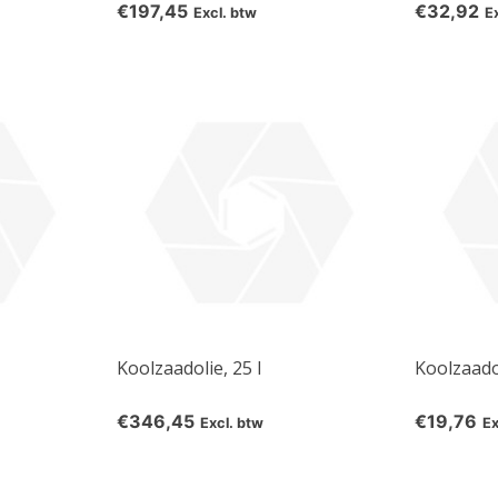
€197,45
€32,92
Excl. btw
E
Koolzaadolie, 25 l
Koolzaado
10% discount on your next order
€346,45
€19,76
Excl. btw
Ex
Sign up for our newsletter to stay informed about our new
ducts, and receive a 10% discount on your next purchase for