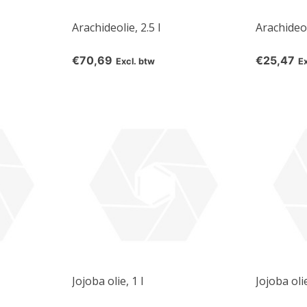
Arachideolie, 2.5 l
Arachideol
€70,69
€25,47
Excl. btw
E
Jojoba olie, 1 l
Jojoba oli