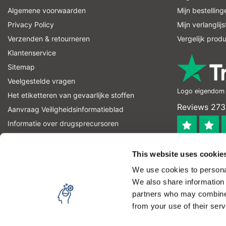
Algemene voorwaarden
Mijn bestelling
Privacy Policy
Mijn verlanglijs
Verzenden & retourneren
Vergelijk prod
Klantenservice
Sitemap
Veelgestelde vragen
Logo eigendom v
Het etiketteren van gevaarlijke stoffen
Reviews 273
Aanvraag Veiligheidsinformatieblad
Informatie over drugsprecursoren
informatie over explosievenprecursoren
4.4
RSS-feed
This website uses cookie
Geverifieerd
We use cookies to personal
Let op! Op onze productomschrijvingen kunnen geen recht
We also share information 
product kan en mag gebruiken. U bent zelf verantwoordel
partners who may combine i
from your use of their serv
Copyright © 2026 - Laboratorium Discounter - All rights reserved - 
Door het gebruiken van onze website, ga je akkoord met
BTW