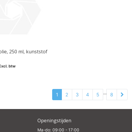
lie, 250 ml, kunststof
Excl. btw
...
1
2
3
4
5
8
Openingstijden
Ma-do: 09:00 - 17:00