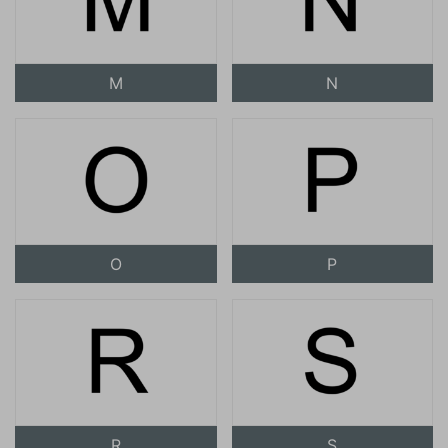
M
N
O
P
R
S