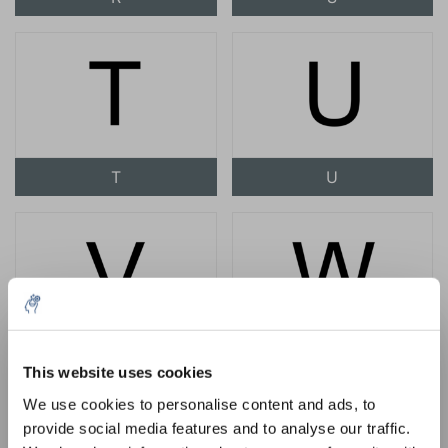
T
U
10% discount on your next
V
W
order
This website uses cookies
We use cookies to personalise content and ads, to
provide social media features and to analyse our traffic.
Sign up for our newsletter to stay