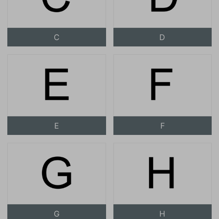
C
D
E
F
G
H