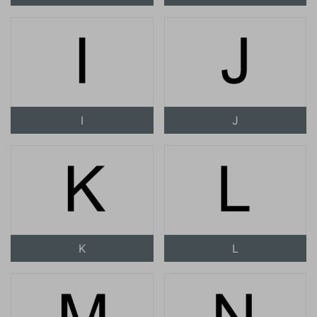
I
J
K
L