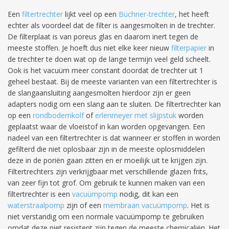
Een
filtertrechter
lijkt veel op een
Büchner-trechter
, het heeft
echter als voordeel dat de filter is aangesmolten in de trechter.
De filterplaat is van poreus glas en daarom inert tegen de
meeste stoffen. Je hoeft dus niet elke keer nieuw
filterpapier
in
de trechter te doen wat op de lange termijn veel geld scheelt.
Ook is het vacuüm meer constant doordat de trechter uit 1
geheel bestaat. Bij de meeste varianten van een filtertrechter is
de slangaansluiting aangesmolten hierdoor zijn er geen
adapters nodig om een slang aan te sluiten. De filtertrechter kan
op een
rondbodemkolf
of
erlenmeyer met slijpstuk
worden
geplaatst waar de vloeistof in kan worden opgevangen. Een
nadeel van een filtertrechter is dat wanneer er stoffen in worden
gefilterd die niet oplosbaar zijn in de meeste oplosmiddelen
deze in de poriën gaan zitten en er moeilijk uit te krijgen zijn.
Filtertrechters zijn verkrijgbaar met verschillende glazen frits,
van zeer fijn tot grof. Om gebruik te kunnen maken van een
filtertrechter is een
vacuümpomp
nodig, dit kan een
waterstraalpomp
zijn of een
membraan vacuümpomp
. Het is
niet verstandig om een normale vacuümpomp te gebruiken
omdat deze niet resistent zijn tegen de meeste chemicaliën. Het