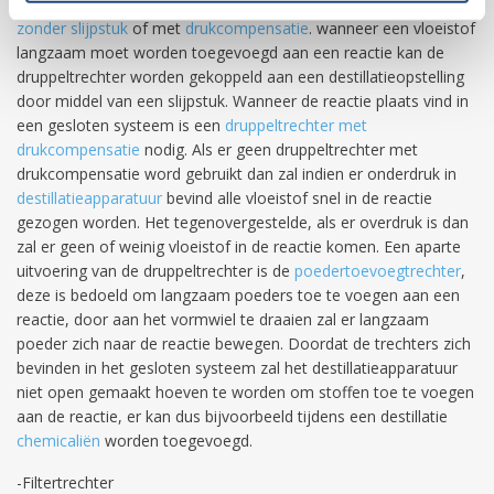
verschillende vormen, zo zijn er
druppeltrechters met slijpstuk
,
zonder slijpstuk
of met
drukcompensatie
. wanneer een vloeistof
langzaam moet worden toegevoegd aan een reactie kan de
druppeltrechter worden gekoppeld aan een destillatieopstelling
door middel van een slijpstuk. Wanneer de reactie plaats vind in
een gesloten systeem is een
druppeltrechter met
drukcompensatie
nodig. Als er geen druppeltrechter met
drukcompensatie word gebruikt dan zal indien er onderdruk in
destillatieapparatuur
bevind alle vloeistof snel in de reactie
gezogen worden. Het tegenovergestelde, als er overdruk is dan
zal er geen of weinig vloeistof in de reactie komen. Een aparte
uitvoering van de druppeltrechter is de
poedertoevoegtrechter
,
deze is bedoeld om langzaam poeders toe te voegen aan een
reactie, door aan het vormwiel te draaien zal er langzaam
poeder zich naar de reactie bewegen. Doordat de trechters zich
bevinden in het gesloten systeem zal het destillatieapparatuur
niet open gemaakt hoeven te worden om stoffen toe te voegen
aan de reactie, er kan dus bijvoorbeeld tijdens een destillatie
chemicaliën
worden toegevoegd.
-Filtertrechter