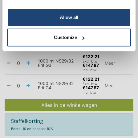
Incl. btw
Subscribe
€122,21
1000 ml NS29/32
Excl. btw
Allow all
Meer
Frit G1
€147,87
Your discount is valid with a minimum order value of
Incl. btw
€50.00
€122,21
Customize
1000 ml NS29/32
Excl. btw
Meer
Frit G2
€147,87
Incl. btw
€122,21
1000 ml NS29/32
Excl. btw
Meer
Frit G3
€147,87
Incl. btw
€122,21
1000 ml NS29/32
Excl. btw
Meer
Frit G4
€147,87
Incl. btw
Alles in de winkelwagen
Staffelkorting
Bestel 10 en bespaar 10%