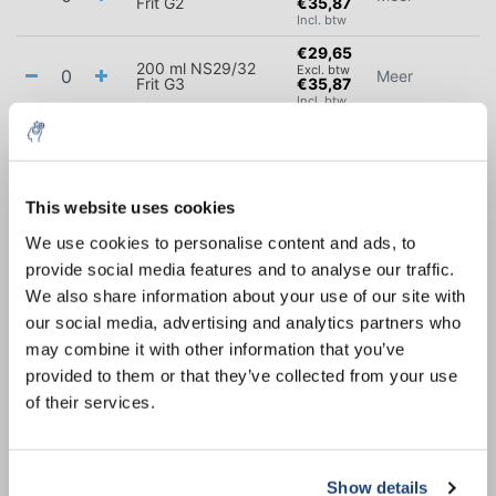
Frit G2
€35,87
Incl. btw
€29,65
200 ml NS29/32
Excl. btw
Meer
Frit G3
€35,87
Incl. btw
€29,65
200 ml NS29/32
Excl. btw
Meer
Frit G4
€35,87
10% discount on your next
Incl. btw
order
This website uses cookies
€40,21
500 ml NS29/32
Excl. btw
Meer
We use cookies to personalise content and ads, to
Frit G1
€48,65
Incl. btw
provide social media features and to analyse our traffic.
Sign up for our newsletter to stay
€40,21
We also share information about your use of our site with
informed about our new products, and
500 ml NS29/32
Excl. btw
Meer
our social media, advertising and analytics partners who
receive a 10% discount on your next
Frit G2
€48,65
Incl. btw
may combine it with other information that you’ve
purchase for all chemical products from
provided to them or that they’ve collected from your use
€40,21
our own brand 😀
500 ml NS29/32
Excl. btw
Meer
of their services.
Frit G3
€48,65
Incl. btw
€40,21
500 ml NS29/32
Excl. btw
Meer
Frit G4
€48,65
Show details