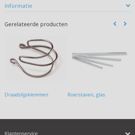
Informatie
Gerelateerde producten
Draadslijpklemmen
Roerstaven, glas
R
Klantenservice