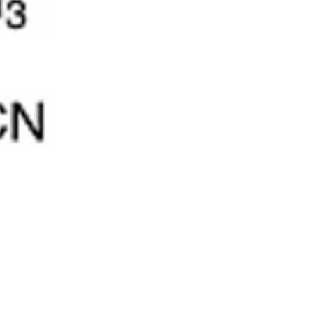
5% off for your next order
Sign up for our newsletter to stay informed about our new products, an
ceive a 10% discount on your next purchase for all chemical products f
our own brand 😀