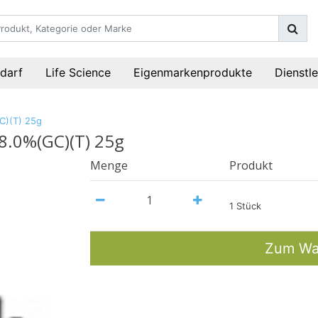
darf
Life Science
Eigenmarkenprodukte
Dienstl
C)(T) 25g
8.0%(GC)(T) 25g
Menge
Produkt
1 Stück
Zum Wa