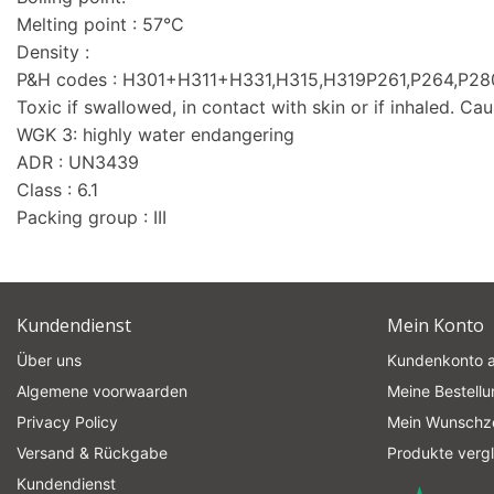
Melting point : 57°C
Density :
P&H codes : H301+H311+H331,H315,H319P261,P264,P
Toxic if swallowed, in contact with skin or if inhaled. Caus
WGK 3: highly water endangering
ADR : UN3439
Class : 6.1
Packing group : III
Kundendienst
Mein Konto
Über uns
Kundenkonto 
Algemene voorwaarden
Meine Bestell
Privacy Policy
Mein Wunschze
Versand & Rückgabe
Produkte verg
Kundendienst