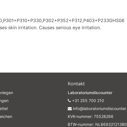
Subscrib
280,P301+P310+P330,P302+P352+P312,P403+P233GHS06
Your discount applies to orders above €50,00
es skin irritation. Causes serious eye irritation.
Kontakt
anlegen
Laboratoriumdiscounter
ungen
+31 255 700 210
ttel
info@laboratoriumdiscounter.
leichen
KVK-nummer: 75528266
BTW-nummer: NL869321213B0