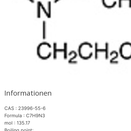
Informationen
CAS : 23996-55-6
re
Formula : C7H9N3
mol : 135.17
Boiling point: