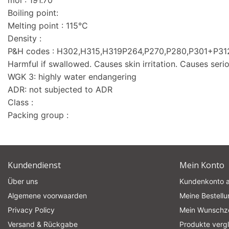
mol : 191.70
Boiling point:
Melting point : 115°C
Density :
P&H codes : H302,H315,H319P264,P270,P280,P301+P3
Harmful if swallowed. Causes skin irritation. Causes seriou
WGK 3: highly water endangering
ADR: not subjected to ADR
Class :
Packing group :
Kundendienst
Mein Konto
Über uns
Kundenkonto 
Algemene voorwaarden
Meine Bestell
Privacy Policy
Mein Wunschze
Versand & Rückgabe
Produkte verg