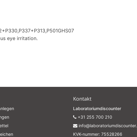
12+P330,P337+P313,P501GHS07
s eye irritation.
Kontakt
anlegen
Laboratoriumdiscounter
ungen
+31 255 700 210
ttel
info@laboratoriumdiscounter.
leichen
KVK-nummer: 75528266