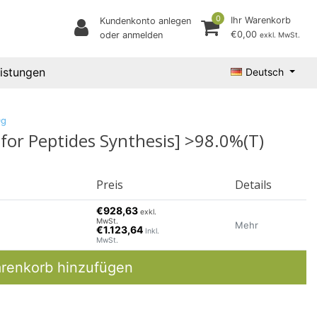
0
Ihr Warenkorb
Kundenkonto anlegen
€0,00
oder anmelden
exkl. MwSt.
eistungen
Deutsch
0g
for Peptides Synthesis] >98.0%(T)
Preis
Details
€928,63
exkl.
MwSt.
Mehr
€1.123,64
Inkl.
MwSt.
renkorb hinzufügen