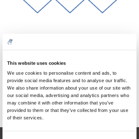
Menge
Produkt
Preis
Details
This website uses cookies
€45,58
exkl. MwSt.
Mehr
1 Stück
We use cookies to personalise content and ads, to
€55,16
Inkl. MwSt.
provide social media features and to analyse our traffic.
We also share information about your use of our site with
Zum Warenkorb hinzufügen
our social media, advertising and analytics partners who
may combine it with other information that you’ve
provided to them or that they’ve collected from your use
Informationen
of their services.