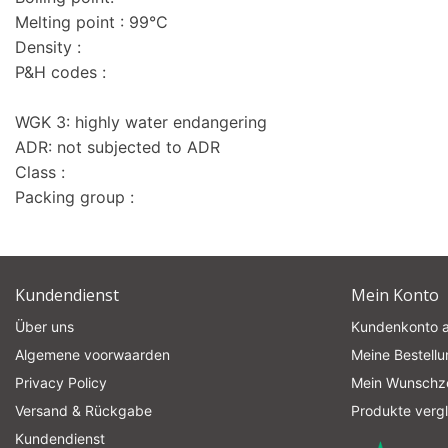
Melting point : 99°C
Density :
P&H codes :
WGK 3: highly water endangering
ADR: not subjected to ADR
Class :
Packing group :
Kundendienst
Mein Konto
Über uns
Kundenkonto 
Algemene voorwaarden
Meine Bestell
Privacy Policy
Mein Wunschze
Versand & Rückgabe
Produkte verg
Kundendienst