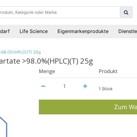
darf
Life Science
Eigenmarkenprodukte
Dienstl
 >98.0%(HPLC)(T) 25g
partate >98.0%(HPLC)(T) 25g
Menge
Produkt
1 Stück
Zum Wa