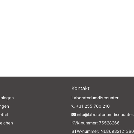
Subscrib
Your discount applies to orders above €50,00
Kontakt
anlegen
Laboratoriumdiscounter
ungen
+31 255 700 210
ttel
info@laboratoriumdiscounter.
leichen
KVK-nummer: 75528266
BTW-nummer: NL869321213B0