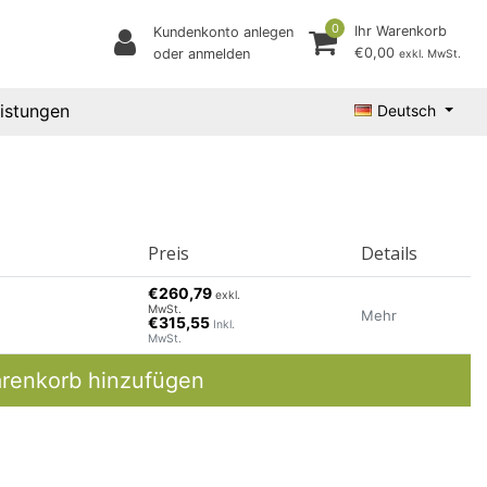
0
Ihr Warenkorb
Kundenkonto anlegen
€0,00
oder anmelden
exkl. MwSt.
eistungen
Deutsch
Preis
Details
€260,79
exkl.
MwSt.
Mehr
€315,55
Inkl.
MwSt.
renkorb hinzufügen