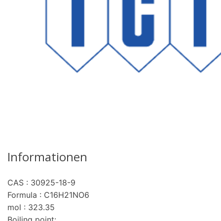
Informationen
CAS : 30925-18-9
re
Formula : C16H21NO6
mol : 323.35
Boiling point: