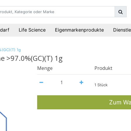
darf
Life Science
Eigenmarkenprodukte
Dienstl
%(GC)(T) 1g
ne >97.0%(GC)(T) 1g
Menge
Produkt
1 Stück
Zum Wa