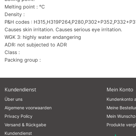
Melting point : °C
Density :
P&H codes : H315,H319P264,P280,P302+P352,P332+P
Causes skin irritation. Causes serious eye irritation.
WGK 3: highly water endangering
ADR: not subjected to ADR
Class :
Packing group :
Kundendienst
Mein Konto
Über uns
Kundenkonto 
Algemene voorwaarden
Meine Bestell
Privacy Policy
Mein Wunschze
Versand & Rückgabe
Produkte verg
Kundendienst