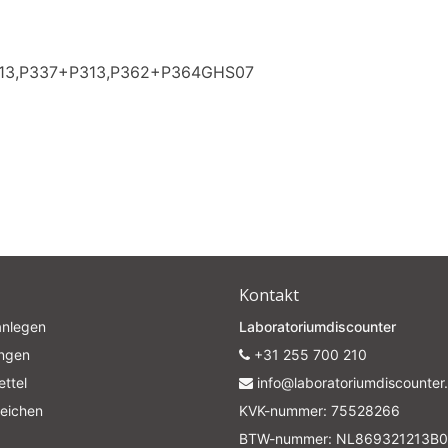
313,P337+P313,P362+P364GHS07
Kontakt
anlegen
Laboratoriumdiscounter
ungen
+31 255 700 210
ttel
info@laboratoriumdiscounter.
leichen
KVK-nummer: 75528266
BTW-nummer: NL869321213B0