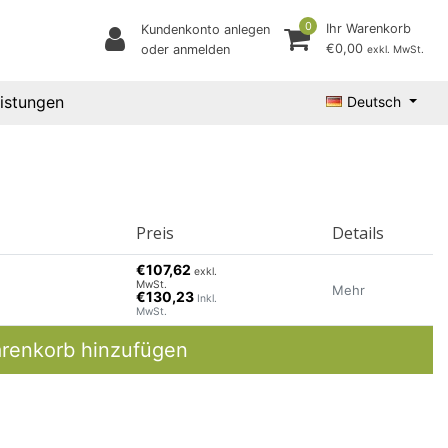
0
Ihr Warenkorb
Kundenkonto anlegen
€0,00
oder anmelden
exkl. MwSt.
eistungen
Deutsch
Preis
Details
€107,62
exkl.
MwSt.
Mehr
€130,23
Inkl.
MwSt.
renkorb hinzufügen