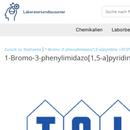
Chemikalien
Laborbe
Zurück zu Startseite
|
1-Bromo-3-phenylimidazo[1,5-a]pyridine >97.0
1-Bromo-3-phenylimidazo[1,5-a]pyridi