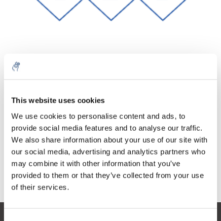
Menge
Produkt
Preis
Details
This website uses cookies
€53,81
exkl. MwSt.
Mehr
1 Stück
We use cookies to personalise content and ads, to
€65,11
Inkl. MwSt.
provide social media features and to analyse our traffic.
We also share information about your use of our site with
Zum Warenkorb hinzufügen
our social media, advertising and analytics partners who
may combine it with other information that you’ve
provided to them or that they’ve collected from your use
Informationen
of their services.