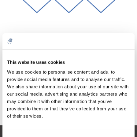
Menge
Produkt
Preis
Details
This website uses cookies
€135,22
exkl. MwSt.
Mehr
1 Stück
We use cookies to personalise content and ads, to
€163,62
Inkl. MwSt.
provide social media features and to analyse our traffic.
We also share information about your use of our site with
Zum Warenkorb hinzufügen
our social media, advertising and analytics partners who
may combine it with other information that you’ve
provided to them or that they’ve collected from your use
Informationen
of their services.