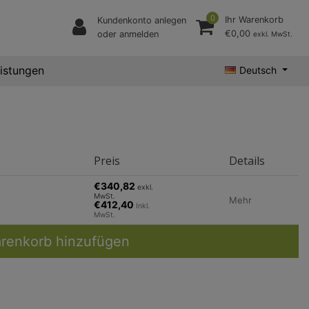
0
Ihr Warenkorb
Kundenkonto anlegen
€0,00
oder anmelden
exkl. MwSt.
eistungen
Deutsch
Preis
Details
€340,82
exkl.
MwSt.
Mehr
€412,40
Inkl.
MwSt.
renkorb hinzufügen