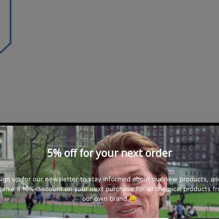
5% off for your next order
Sign up for our newsletter to stay informed about our new products, an
ceive a 10% discount on your next purchase for all chemical products f
our own brand 😀