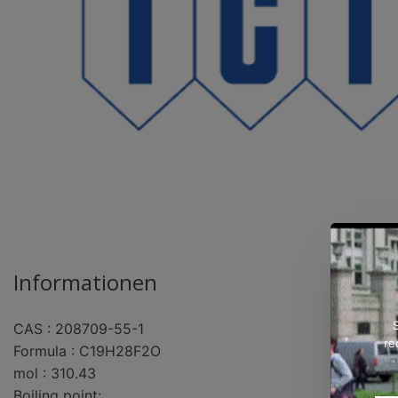
Informationen
CAS : 208709-55-1
re
Formula : C19H28F2O
mol : 310.43
Boiling point: