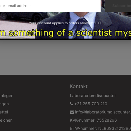
Subscrib
Your discount applies to orders above €50,00
Kontakt
anlegen
Laboratoriumdiscounter
ungen
+31 255 700 210
ttel
info@laboratoriumdiscounter.
leichen
KVK-nummer: 75528266
BTW-nummer: NL869321213B0