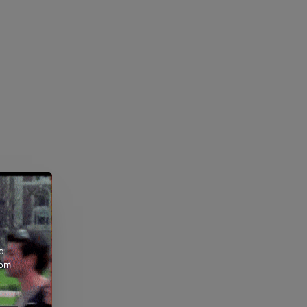
d
rom