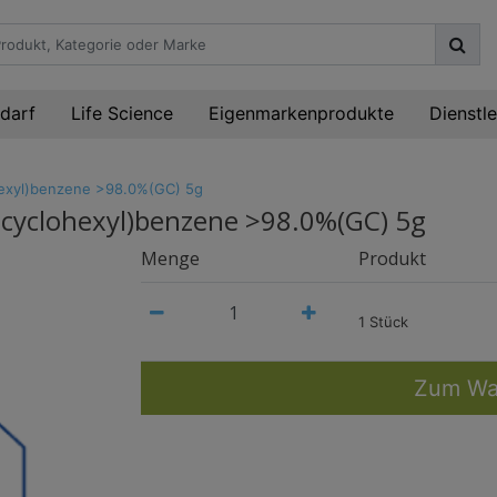
darf
Life Science
Eigenmarkenprodukte
Dienstl
ohexyl)benzene >98.0%(GC) 5g
ylcyclohexyl)benzene >98.0%(GC) 5g
Menge
Produkt
1 Stück
Zum Wa