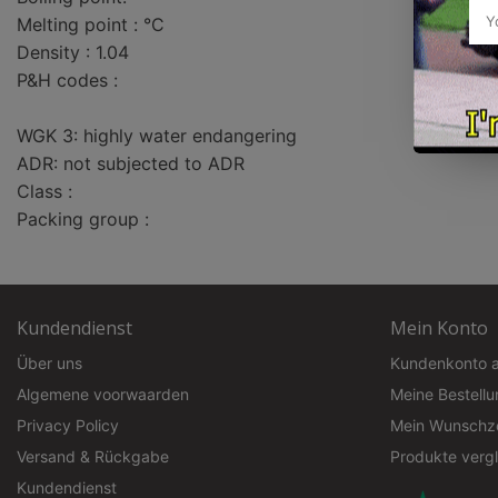
Melting point : °C
Density : 1.04
P&H codes :
WGK 3: highly water endangering
ADR: not subjected to ADR
Class :
Packing group :
Kundendienst
Mein Konto
Über uns
Kundenkonto 
Algemene voorwaarden
Meine Bestell
Privacy Policy
Mein Wunschze
Versand & Rückgabe
Produkte verg
Kundendienst