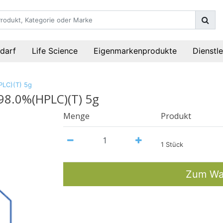
darf
Life Science
Eigenmarkenprodukte
Dienstl
PLC)(T) 5g
98.0%(HPLC)(T) 5g
Menge
Produkt
1 Stück
Zum Wa