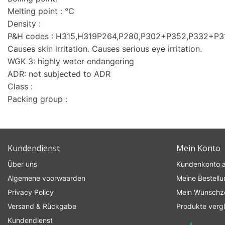
Melting point : °C
Density :
P&H codes : H315,H319P264,P280,P302+P352,P332+P
Causes skin irritation. Causes serious eye irritation.
WGK 3: highly water endangering
ADR: not subjected to ADR
Class :
Packing group :
Kundendienst
Mein Konto
Über uns
Kundenkonto 
Algemene voorwaarden
Meine Bestell
Privacy Policy
Mein Wunschze
Versand & Rückgabe
Produkte verg
Kundendienst