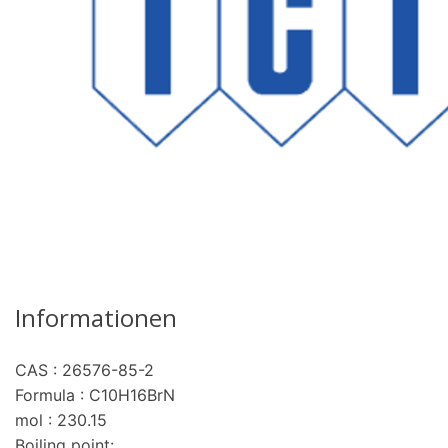
Informationen
CAS : 26576-85-2
re
Formula : C10H16BrN
mol : 230.15
Boiling point: