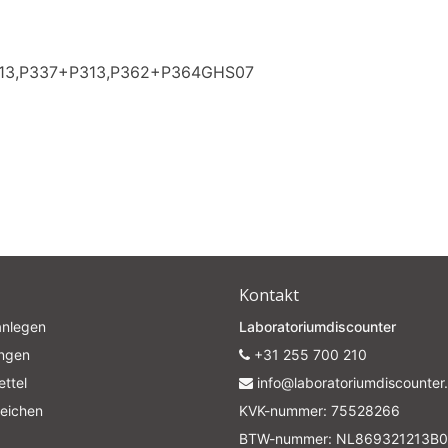
Subscrib
313,P337+P313,P362+P364GHS07
Your discount applies to orders above €50,00
Kontakt
anlegen
Laboratoriumdiscounter
ungen
+31 255 700 210
ttel
info@laboratoriumdiscounter.
leichen
KVK-nummer: 75528266
BTW-nummer: NL869321213B0