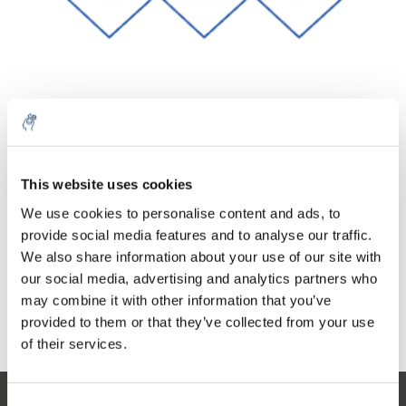
Menge
Produkt
Preis
Details
This website uses cookies
€46,92
exkl. MwSt.
Mehr
1 Stück
We use cookies to personalise content and ads, to
€56,77
Inkl. MwSt.
provide social media features and to analyse our traffic.
We also share information about your use of our site with
Zum Warenkorb hinzufügen
our social media, advertising and analytics partners who
may combine it with other information that you’ve
provided to them or that they’ve collected from your use
Informationen
of their services.