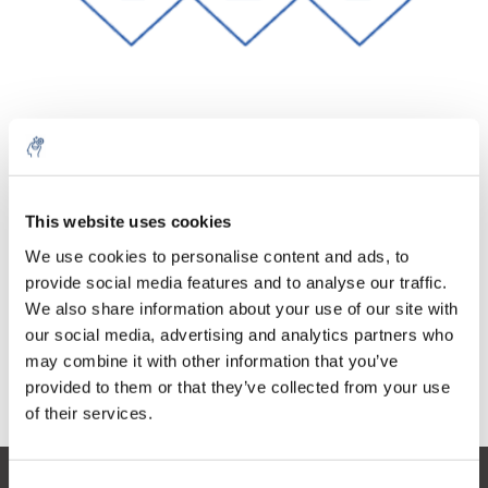
Menge
Produkt
Preis
Details
This website uses cookies
€351,86
exkl. MwSt.
Mehr
1 Stück
We use cookies to personalise content and ads, to
€425,75
Inkl. MwSt.
provide social media features and to analyse our traffic.
We also share information about your use of our site with
Zum Warenkorb hinzufügen
our social media, advertising and analytics partners who
may combine it with other information that you’ve
provided to them or that they’ve collected from your use
Informationen
of their services.