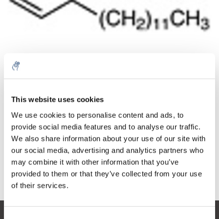
Menge
Produkt
Preis
Details
This website uses cookies
€117,28
exkl. MwSt.
Mehr
1 Stück
We use cookies to personalise content and ads, to
€141,91
Inkl. MwSt.
provide social media features and to analyse our traffic.
We also share information about your use of our site with
Zum Warenkorb hinzufügen
our social media, advertising and analytics partners who
may combine it with other information that you’ve
provided to them or that they’ve collected from your use
Informationen
of their services.