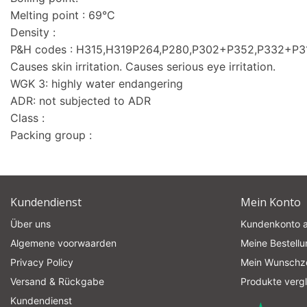
Melting point : 69°C
Density :
P&H codes : H315,H319P264,P280,P302+P352,P332+P
Causes skin irritation. Causes serious eye irritation.
WGK 3: highly water endangering
ADR: not subjected to ADR
Class :
Packing group :
Kundendienst
Mein Konto
Über uns
Kundenkonto 
Algemene voorwaarden
Meine Bestell
Privacy Policy
Mein Wunschze
Versand & Rückgabe
Produkte verg
Kundendienst