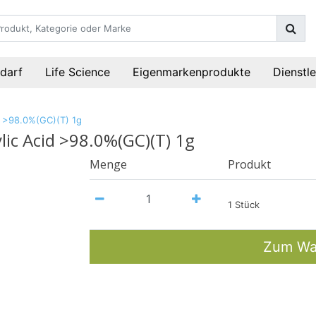
darf
Life Science
Eigenmarkenprodukte
Dienstl
d >98.0%(GC)(T) 1g
lic Acid >98.0%(GC)(T) 1g
Menge
Produkt
1 Stück
Zum Wa