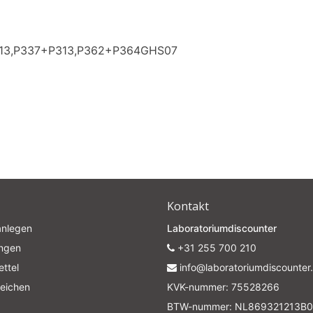
313,P337+P313,P362+P364GHS07
Kontakt
anlegen
Laboratoriumdiscounter
ungen
+31 255 700 210
ttel
info@laboratoriumdiscounter.
leichen
KVK-nummer: 75528266
BTW-nummer: NL869321213B0