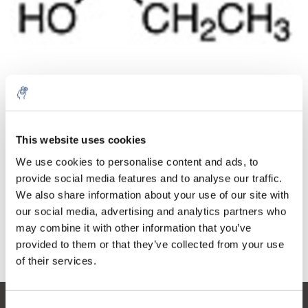
Menge
Produkt
Preis
Details
This website uses cookies
€364,28
exkl. MwSt.
Mehr
1 Stück
We use cookies to personalise content and ads, to
€440,77
Inkl. MwSt.
provide social media features and to analyse our traffic.
We also share information about your use of our site with
Zum Warenkorb hinzufügen
our social media, advertising and analytics partners who
may combine it with other information that you’ve
provided to them or that they’ve collected from your use
Informationen
of their services.