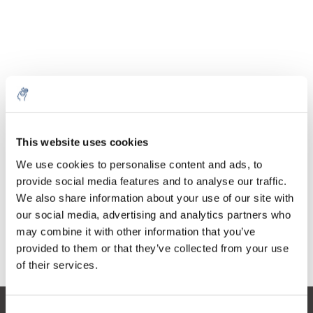
Menge
Produkt
Preis
Details
This website uses cookies
€20,70
exkl. MwSt.
Mehr
1 Stück
We use cookies to personalise content and ads, to
€25,05
Inkl. MwSt.
provide social media features and to analyse our traffic.
We also share information about your use of our site with
Zum Warenkorb hinzufügen
our social media, advertising and analytics partners who
may combine it with other information that you’ve
provided to them or that they’ve collected from your use
Informationen
of their services.